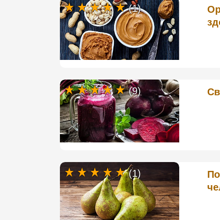
(1)
Ор
зд
(9)
Св
(1)
По
че