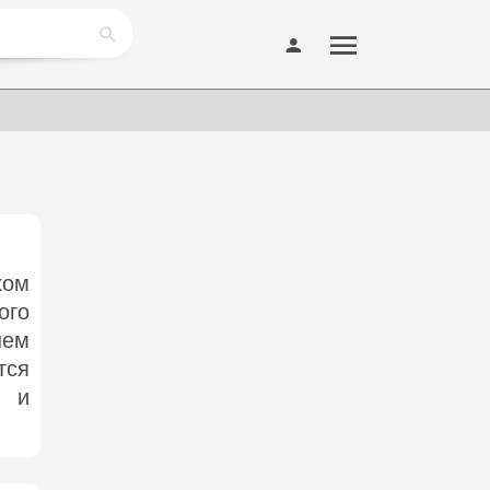
хом
ого
нем
тся
й и