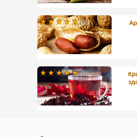
(1)
Ар
(1)
Кр
зд