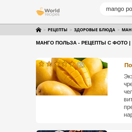
РЕЦЕПТЫ
ЗДОРОВЫЕ БЛЮДА
МАН
МАНГО ПОЛЬЗА - РЕЦЕПТЫ С ФОТО 
(2)
По
Эк
чр
че
ви
пр
на