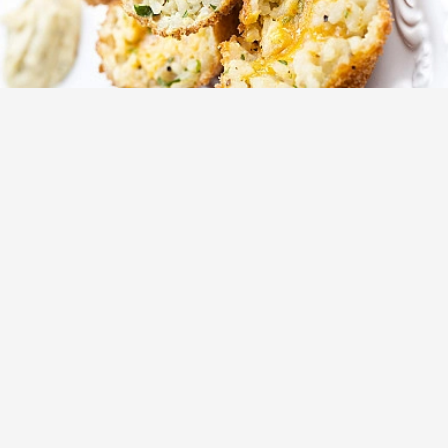
Рецепт аранчини - рисовые шарики
ризотто с сыром
(1)