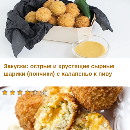
Закуски: острые и хрустящие сырные
шарики (пончики) с халапеньо к пиву
(4)