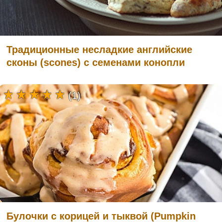
Традиционные несладкие английские
сконы (scones) с семенами конопли
(1)
Булочки с корицей и тыквой (Pumpkin