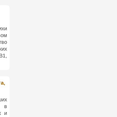
ихи
вом
тво
ких
B1,
а,
ших
е в
х и