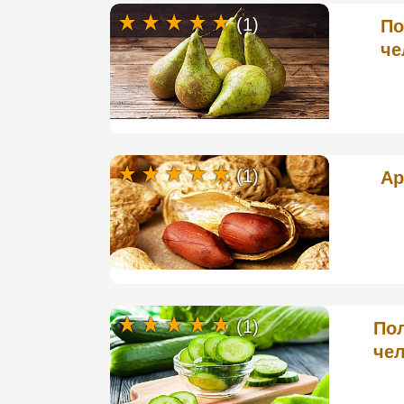
(1)
По
че
(1)
Ар
(1)
Пол
чел