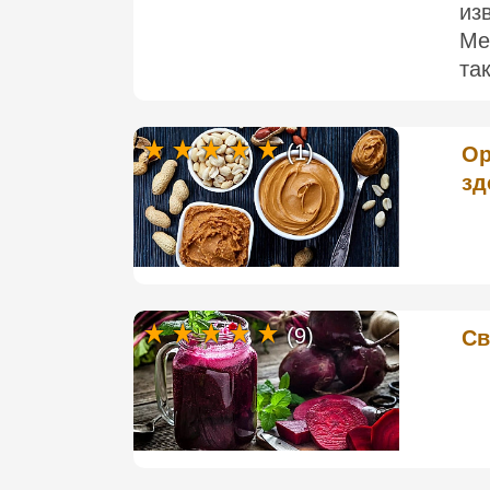
из
Ме
та
(1)
Ор
зд
(9)
Св