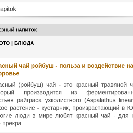
ЕЗНЫЙ НАПИТОК
ОТО | БЛЮДА
асный чай ройбуш - польза и воздействие н
оровье
асный (ройбуш) чай - это красный травяной ч
торый производится из ферментирован
стьев райграса узколистного (Aspalathus lineari
кое растение - кустарник, произрастающий в Ю
огие люди в мире любят красный чай - для 
 прекра...