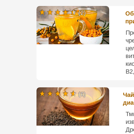
(2)
Об
пр
Пр
чр
це
ви
ки
B2,
(6)
Чай
диа
Тм
из
Др