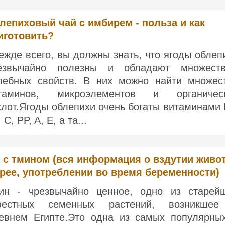
лепиховый чай с имбирем - польза и как
иготовить?
ежде всего, вы должны знать, что ягоды облеп
езвычайно полезны и обладают множест
лебных свойств. В них можно найти множес
таминов, микроэлементов и органичес
слот.Ягоды облепихи очень богаты витаминами 
 C, PP, A, E, а та...
 с тмином (вся информация о вздутии живот
рее, употреблении во время беременности)
ин - чрезвычайно ценное, одно из старей
вестных семенных растений, возникше
евнем Египте.Это одна из самых популярны