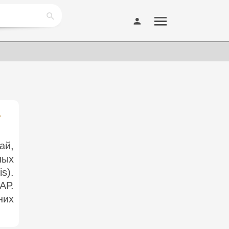
а
ай,
ных
s).
АР.
них