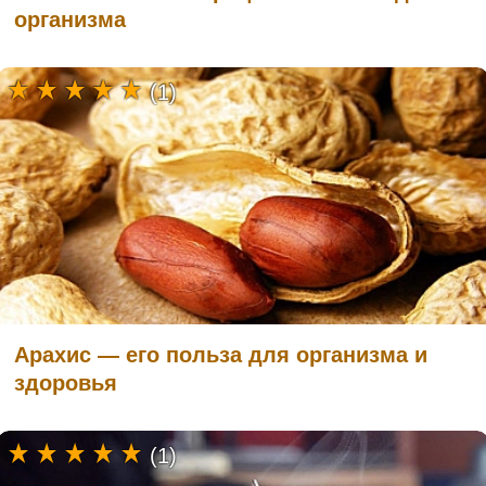
организма
(1)
Арахис — его польза для организма и
здоровья
(1)