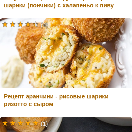
шарики (пончики) с халапеньо к пиву
(4)
Рецепт аранчини - рисовые шарики
ризотто с сыром
(1)