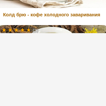
Колд брю - кофе холодного заваривания
(2)
Кофе из корня одуванчика
(1)