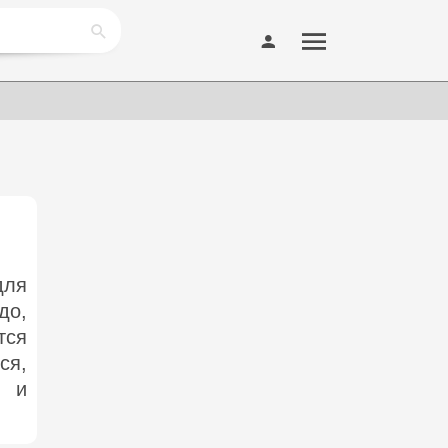
для
до,
тся
ся,
) и