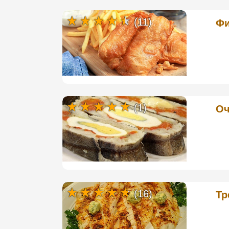
(11)
Фи
(1)
Оч
(16)
Тр