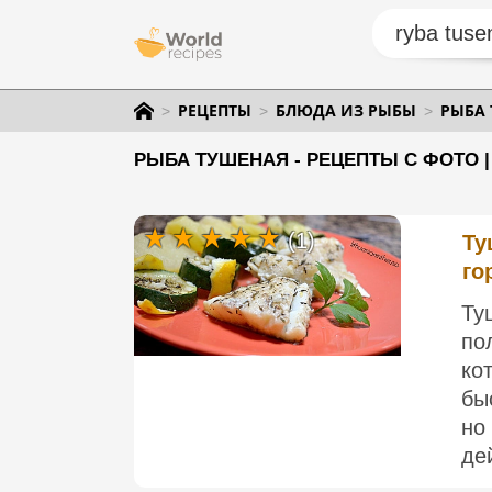
РЕЦЕПТЫ
БЛЮДА ИЗ РЫБЫ
РЫБА
РЫБА ТУШЕНАЯ - РЕЦЕПТЫ С ФОТО 
(1)
Ту
го
Ту
по
ко
бы
но
де