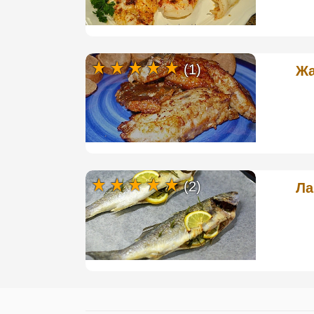
(1)
Жа
(2)
Ла