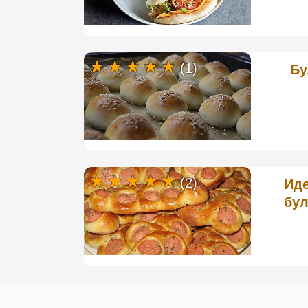
(1)
Бу
(2)
Иде
бул