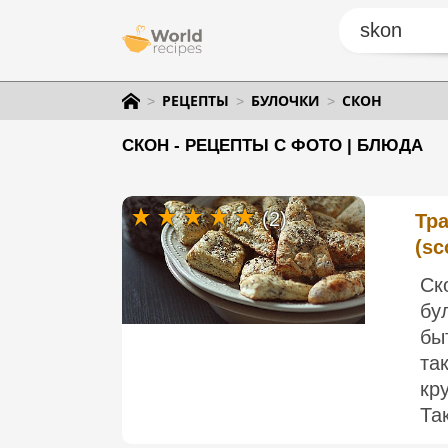
РЕЦЕПТЫ
БУЛОЧКИ
СКОН
СКОН - РЕЦЕПТЫ С ФОТО | БЛЮДА
(2)
Тр
(sc
Ск
бу
бы
та
кр
Так