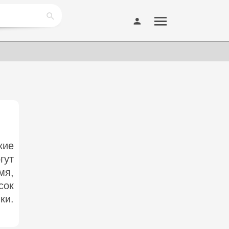
кие
гут
мя,
сок
ки.