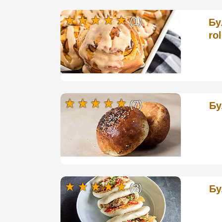
(1)
Бу
rol
(7)
Бу
(3)
Бу