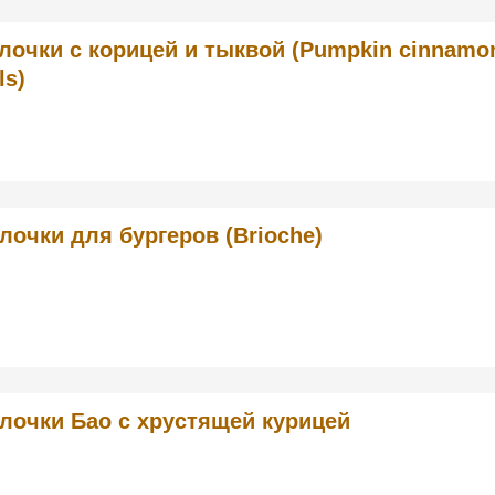
лочки с корицей и тыквой (Pumpkin cinnamo
ls)
лочки для бургеров (Brioche)
лочки Бао с хрустящей курицей