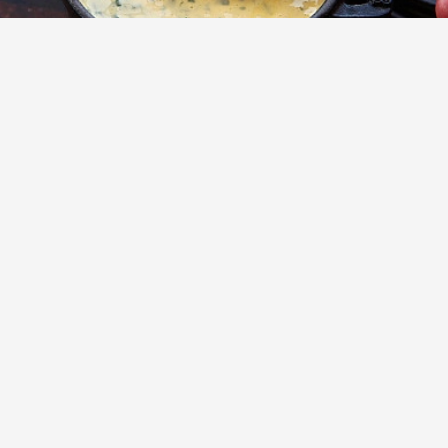
Беарнский соус - Bearnaise sauce
Классический французский соус Беарнез
(Bearnaise sauce), родной брат голландского
соуса или дальний родственник майонеза –
его действительно очень легко приготовить
самостоятельно. Очень вкусно подавать со
всевозможными стейками, гамбургерами,
особен...