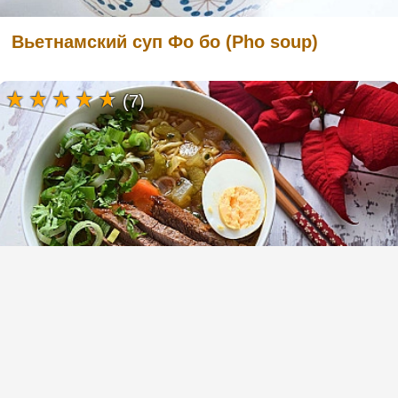
Вьетнамский суп Фо бо (Pho soup)
(7)
Суп рамен (Ramen) с говядиной и
пшеничной пастой