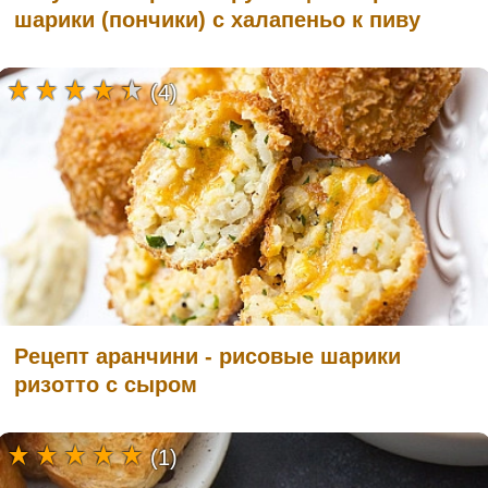
шарики (пончики) с халапеньо к пиву
(4)
Рецепт аранчини - рисовые шарики
ризотто с сыром
(1)