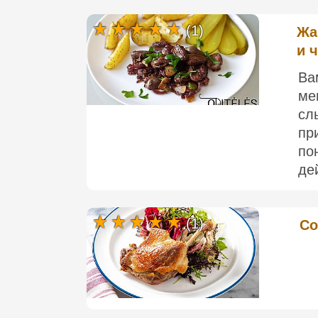
(1)
Жа
и 
Ва
ме
сл
пр
по
де
(1)
Co