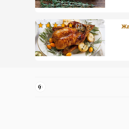
(2)
Жа