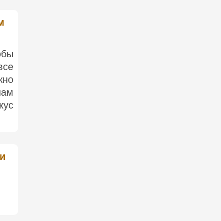
м
обы
все
жно
нам
кус
ки