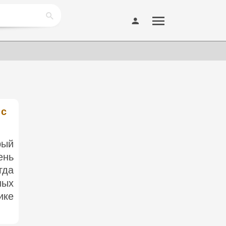
 с
рый
ень
гда
ных
ике