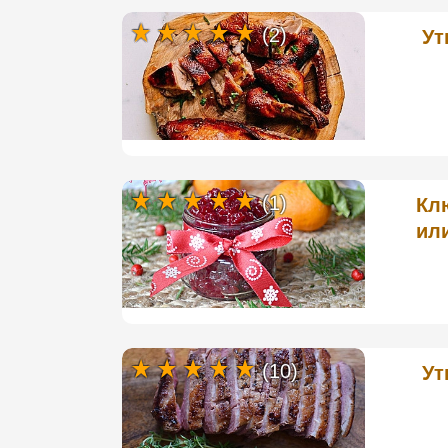
(2)
Ут
(1)
Кл
ил
(10)
Ут