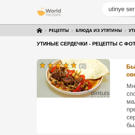
РЕЦЕПТЫ
БЛЮДА ИЗ УТЯТИНЫ
УТ
УТИНЫЕ СЕРДЕЧКИ - РЕЦЕПТЫ С ФО
(2)
Бы
ов
Мн
сп
ма
пр
се
бы