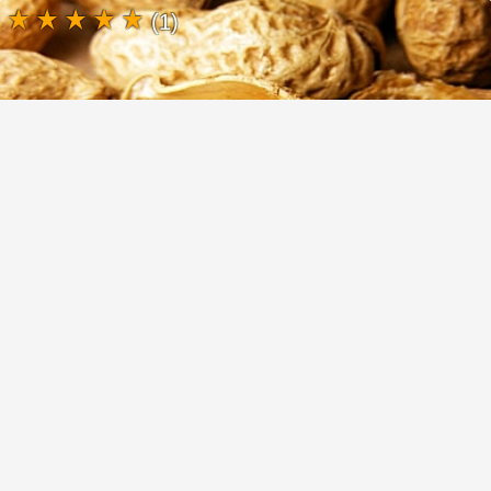
(1)
Арахис — его польза для организма и
здоровья
(1)