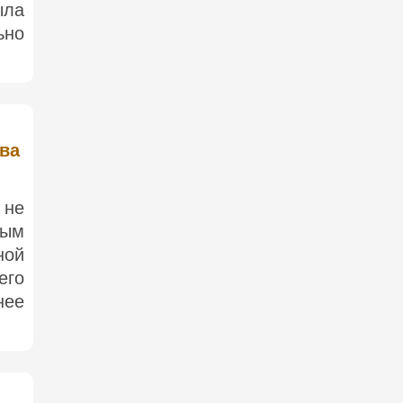
ыла
ьно
ива
 не
ным
ной
его
нее