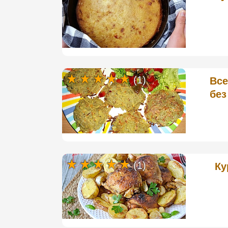
(1)
Все
без
(1)
Ку