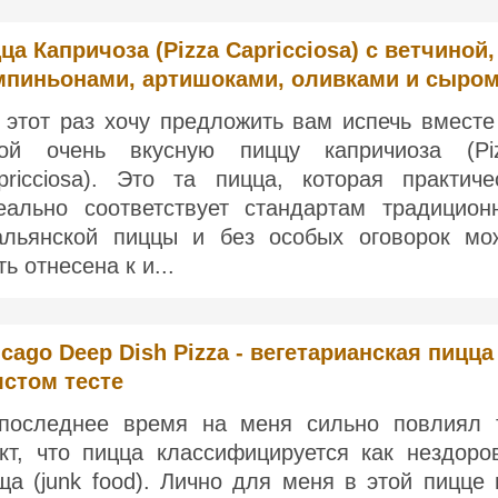
ца Капричоза (Pizza Capricciosa) с ветчиной,
пиньонами, артишоками, оливками и сыро
 этот раз хочу предложить вам испечь вместе
ой очень вкусную пиццу капричиоза (Pi
pricciosa). Это та пицца, которая практиче
еально соответствует стандартам традицион
альянской пиццы и без особых оговорок мо
ь отнесена к и...
cago Deep Dish Pizza - вегетарианская пицца
лстом тесте
последнее время на меня сильно повлиял 
кт, что пицца классифицируется как нездоро
ща (junk food). Лично для меня в этой пицце 