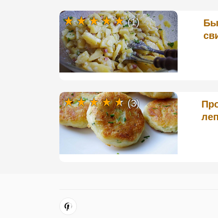
(1)
Бы
св
(3)
Пр
ле