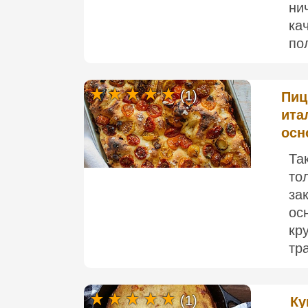
ни
ка
по
(1)
Пиц
ита
осн
Та
то
за
ос
кр
тр
(1)
Ку