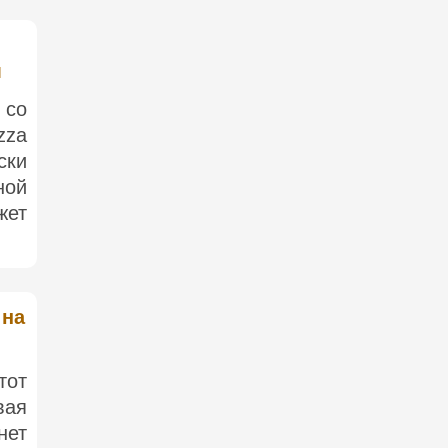
м
 со
zza
ски
ной
жет
 на
тот
вая
нет