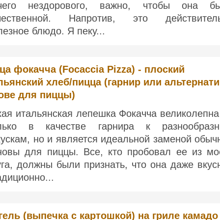
чего нездорового, важно, чтобы она б
чественной. Напротив, это действител
лезное блюдо. Я пеку...
ца фокачча (Focaccia Pizza) - плоский
льянский хлеб/пицца (гарнир или альтернат
ове для пиццы)
кая итальянская лепешка Фокачча великолепна
лько в качестве гарнира к разнообраз
кускам, но и является идеальной заменой обыч
новы для пиццы. Все, кто пробовал ее из мо
уга, должны были признать, что она даже вкус
адиционно...
гель (выпечка с картошкой) на гриле камадо