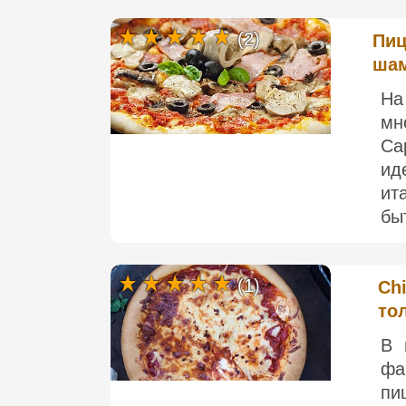
(2)
Пиц
шам
На
мн
Ca
ид
ит
быт
(1)
Chi
то
В 
фа
пи