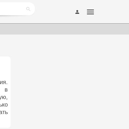
ия.
 в
ую,
ько
ать