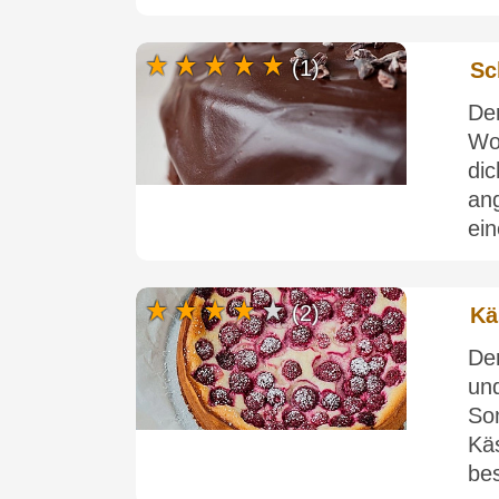
(1)
Sc
De
Wo
dic
an
ein
(2)
Kä
De
un
So
Kä
be