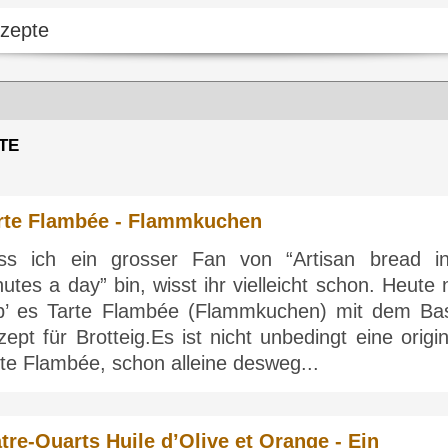
TE
rte Flambée - Flammkuchen
ss ich ein grosser Fan von “Artisan bread i
utes a day” bin, wisst ihr vielleicht schon. Heute
b’ es Tarte Flambée (Flammkuchen) mit dem Bas
ept für Brotteig.Es ist nicht unbedingt eine origi
te Flambée, schon alleine desweg...
tre-Quarts Huile d’Olive et Orange - Ein