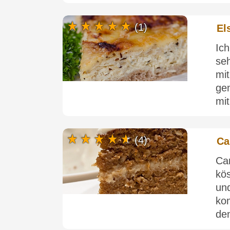
(1)
El
Ic
seh
mi
ge
mi
(4)
Ca
Ca
kö
un
ko
de