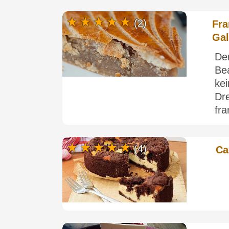
(2)
Fra
Gal
De
Be
ke
Dr
fra
(4)
Ca