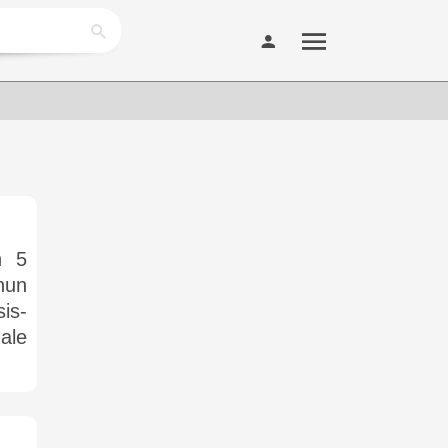
n 5
 nun
is-
nale