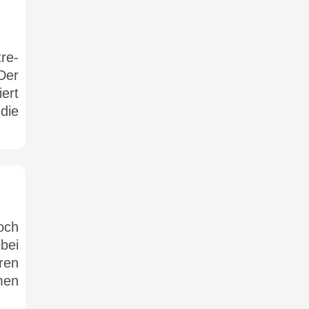
tre-
Der
ert
die
och
bei
ren
men