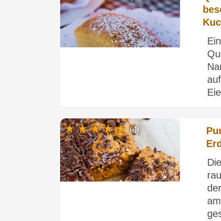
bes
Kuc
Ein
Qu
Na
au
Eie
(1)
Pum
Er
Di
rau
de
am
ges