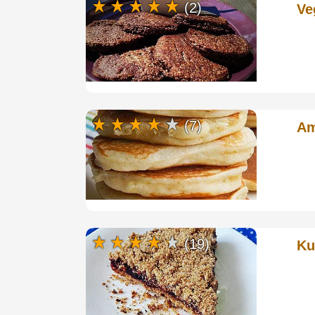
(2)
Ve
(7)
Am
(19)
Ku