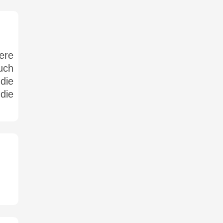
ere
uch
die
die