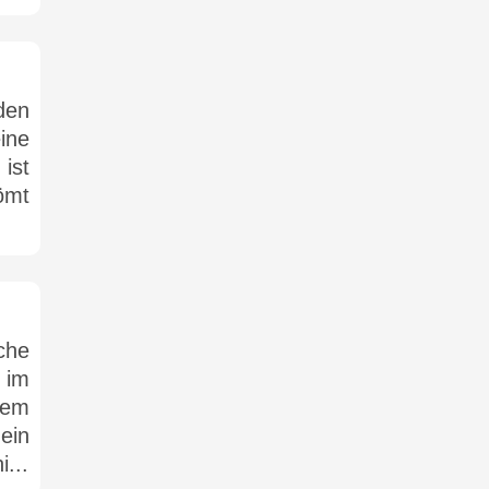
den
ine
 ist
ömt
che
 im
gem
ein
...