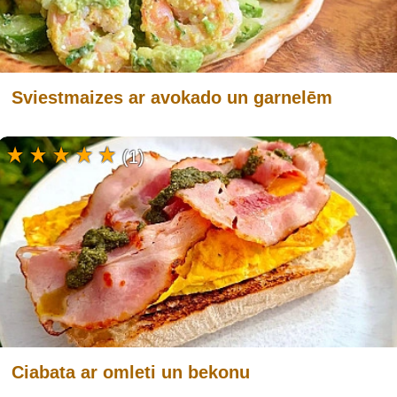
Sviestmaizes ar avokado un garnelēm
(1)
Ciabata ar omleti un bekonu