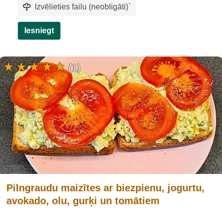
Izvēlieties failu (neobligāti)
`
Iesniegt
(1)
Pilngraudu maizītes ar biezpienu, jogurtu,
avokado, olu, gurķi un tomātiem