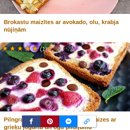
Brokastu maizītes ar avokado, olu, krabja
nūjiņām
(1)
Pilngraudu tostermaizes sviestmaizes ar
grieķu jogurtu un ogu pildījumu