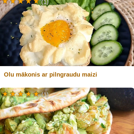
(1)
Olu mākonis ar pilngraudu maizi
(1)