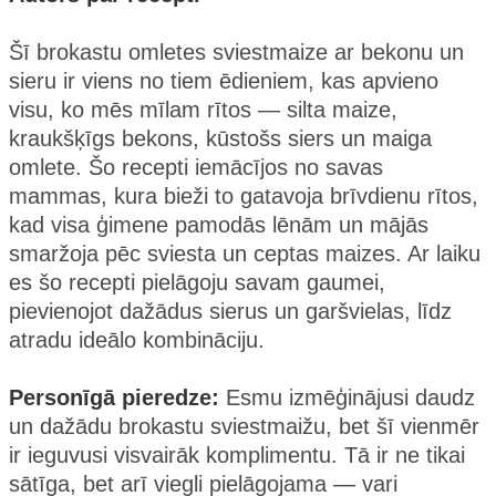
Šī brokastu omletes sviestmaize ar bekonu un
sieru ir viens no tiem ēdieniem, kas apvieno
visu, ko mēs mīlam rītos — silta maize,
kraukšķīgs bekons, kūstošs siers un maiga
omlete. Šo recepti iemācījos no savas
mammas, kura bieži to gatavoja brīvdienu rītos,
kad visa ģimene pamodās lēnām un mājās
smaržoja pēc sviesta un ceptas maizes. Ar laiku
es šo recepti pielāgoju savam gaumei,
pievienojot dažādus sierus un garšvielas, līdz
atradu ideālo kombināciju.
Personīgā pieredze:
Esmu izmēģinājusi daudz
un dažādu brokastu sviestmaižu, bet šī vienmēr
ir ieguvusi visvairāk komplimentu. Tā ir ne tikai
sātīga, bet arī viegli pielāgojama — vari