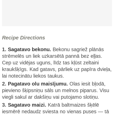
Recipe Directions
1.
Sagatavo bekonu.
Bekonu sagriež plānās
strēmelēs un liek uzkarsētā pannā bez eļļas.
Cep uz vidējas uguns, līdz tas kļūst zeltaini
kraukšķīgs. Kad gatavs, pārliek uz papīra dvieļa,
lai notecinātu liekos taukus.
2.
Pagatavo olu maisījumu.
Olas iesit bļodā,
pievieno šķipsniņu sāls un melnos piparus. Visu
viegli sakul ar dakšiņu vai putojamo slotiņu.
3.
Sagatavo maizi.
Katrā baltmaizes šķēlē
iesmērē nedaudz sviesta no vienas puses — tā