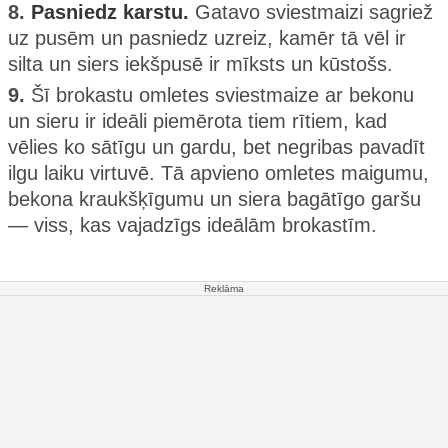
8.
Pasniedz karstu.
Gatavo sviestmaizi sagriež
uz pusēm un pasniedz uzreiz, kamēr tā vēl ir
silta un siers iekšpusē ir mīksts un kūstošs.
9.
Šī brokastu omletes sviestmaize ar bekonu
un sieru ir ideāli piemērota tiem rītiem, kad
vēlies ko sātīgu un gardu, bet negribas pavadīt
ilgu laiku virtuvē. Tā apvieno omletes maigumu,
bekona kraukšķīgumu un siera bagātīgo garšu
— viss, kas vajadzīgs ideālām brokastīm.
Reklāma