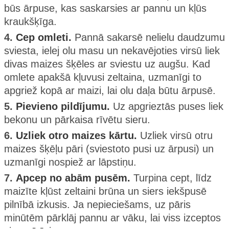
būs ārpuse, kas saskarsies ar pannu un kļūs
kraukšķīga.
4.
Cep omleti.
Pannā sakarsē nelielu daudzumu
sviesta, ielej olu masu un nekavējoties virsū liek
divas maizes šķēles ar sviestu uz augšu. Kad
omlete apakšā kļuvusi zeltaina, uzmanīgi to
apgriež kopā ar maizi, lai olu daļa būtu ārpusē.
5.
Pievieno pildījumu.
Uz apgrieztās puses liek
bekonu un pārkaisa rīvētu sieru.
6.
Uzliek otro maizes kārtu.
Uzliek virsū otru
maizes šķēļu pāri (sviestoto pusi uz ārpusi) un
uzmanīgi nospiež ar lāpstiņu.
7.
Apcep no abām pusēm.
Turpina cept, līdz
maizīte kļūst zeltaini brūna un siers iekšpusē
pilnībā izkusis. Ja nepieciešams, uz pāris
minūtēm pārklāj pannu ar vāku, lai viss izceptos