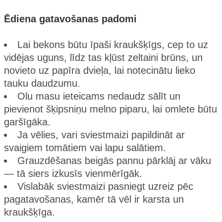
Ēdiena gatavošanas padomi
Lai bekons būtu īpaši kraukšķīgs, cep to uz
vidējas uguns, līdz tas kļūst zeltaini brūns, un
novieto uz papīra dvieļa, lai notecinātu lieko
tauku daudzumu.
Olu masu ieteicams nedaudz sālīt un
pievienot šķipsniņu melno piparu, lai omlete būtu
garšīgāka.
Ja vēlies, vari sviestmaizi papildināt ar
svaigiem tomātiem vai lapu salātiem.
Grauzdēšanas beigās pannu pārklāj ar vāku
— tā siers izkusīs vienmērīgāk.
Vislabāk sviestmaizi pasniegt uzreiz pēc
pagatavošanas, kamēr tā vēl ir karsta un
kraukšķīga.