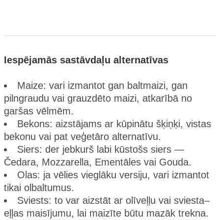
Iespējamās sastāvdaļu alternatīvas
Maize: vari izmantot gan baltmaizi, gan
pilngraudu vai grauzdēto maizi, atkarībā no
garšas vēlmēm.
Bekons: aizstājams ar kūpinātu šķiņķi, vistas
bekonu vai pat veģetāro alternatīvu.
Siers: der jebkurš labi kūstošs siers —
Čedara, Mozzarella, Ementāles vai Gouda.
Olas: ja vēlies vieglāku versiju, vari izmantot
tikai olbaltumus.
Sviests: to var aizstāt ar olīveļļu vai sviesta–
eļļas maisījumu, lai maizīte būtu mazāk trekna.