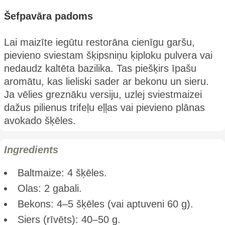
Šefpavāra padoms
Lai maizīte iegūtu restorāna cienīgu garšu,
pievieno sviestam šķipsniņu ķiploku pulvera vai
nedaudz kaltēta bazilika. Tas piešķirs īpašu
aromātu, kas lieliski sader ar bekonu un sieru.
Ja vēlies greznāku versiju, uzlej sviestmaizei
dažus pilienus trifeļu eļļas vai pievieno plānas
avokado šķēles.
Ingredients
Baltmaize: 4 šķēles.
Olas: 2 gabali.
Bekons: 4–5 šķēles (vai aptuveni 60 g).
Siers (rīvēts): 40–50 g.