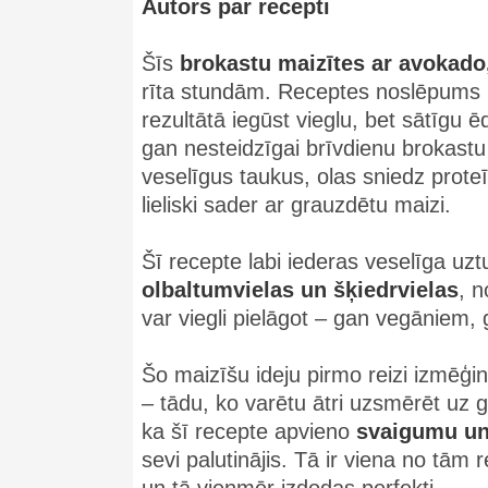
Autors par recepti
Šīs
brokastu maizītes ar avokado
rīta stundām. Receptes noslēpums i
rezultātā iegūst vieglu, bet sātīgu ē
gan nesteidzīgai brīvdienu brokast
veselīgus taukus, olas sniedz proteī
lieliski sader ar grauzdētu maizi.
Šī recepte labi iederas veselīga uzt
olbaltumvielas un šķiedrvielas
, n
var viegli pielāgot – gan vegāniem, 
Šo maizīšu ideju pirmo reizi izmēģin
– tādu, ko varētu ātri uzsmērēt uz g
ka šī recepte apvieno
svaigumu un
sevi palutinājis. Tā ir viena no tā