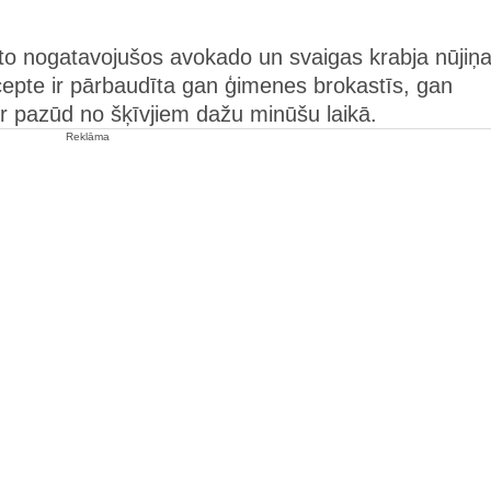
to nogatavojušos avokado un svaigas krabja nūjiņa
ecepte ir pārbaudīta gan ģimenes brokastīs, gan
r pazūd no šķīvjiem dažu minūšu laikā.
Reklāma