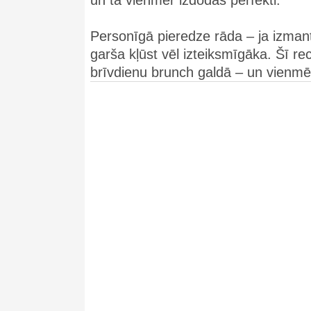
un tā vienmēr izdodas perfekti.
Personīgā pieredze rāda – ja izman
garša kļūst vēl izteiksmīgāka. Šī r
brīvdienu brunch galdā – un vienmē