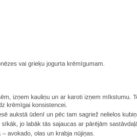
onēzes vai grieķu jogurta krēmīgumam.
m, izņem kauliņu un ar karoti izņem mīkstumu. T
īdz krēmīgai konsistencei.
sē aukstā ūdenī un pēc tam sagriež nelielos kubiņ
o sīkāk, jo labāk tās sajaucas ar pārējām sastāvda
 – avokado, olas un krabja nūjiņas.