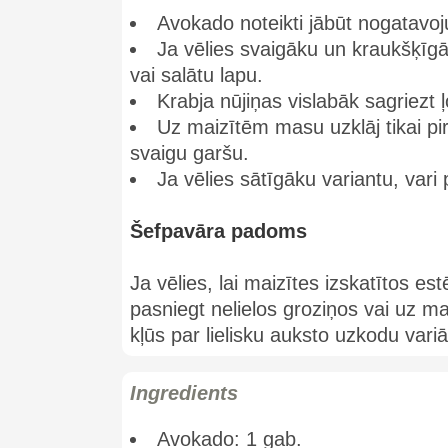
Avokado noteikti jābūt nogatavo
Ja vēlies svaigāku un kraukšķīg
vai salātu lapu.
Krabja nūjiņas vislabāk sagriezt ļ
Uz maizītēm masu uzklāj tikai p
svaigu garšu.
Ja vēlies sātīgāku variantu, vari 
Šefpavāra padoms
Ja vēlies, lai maizītes izskatītos e
pasniegt nelielos groziņos vai uz
kļūs par lielisku auksto uzkodu variā
Ingredients
Avokado: 1 gab.