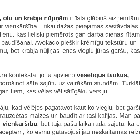
, olu un krabja nūjiņām
ir īsts glābiņš aizņemtām
r vienkāršība – tikai dažas pieejamas sastāvdaļas
dienu, kas lieliski piemērots gan darba dienas rītam
u baudīšanai. Avokado piešķir krēmīgu tekstūru un
nu, bet krabja nūjiņas ienes vieglu jūras garšu, kas
ura kontekstā, jo tā apvieno
veselīgus taukus,
odrošinot sāta sajūtu uz vairākām stundām. Turklāt
gan tiem, kas vēlas vēl sātīgāku versiju.
āju, kad vēlējos pagatavot kaut ko vieglu, bet garš
rauzdētas maizes un baudīt ar tasi kafijas. Man pa
 vienkāršību
, bet tajā pašā laikā rada sajūtu, ka e
m receptēm, ko esmu gatavojusi jau neskaitāmas reiz