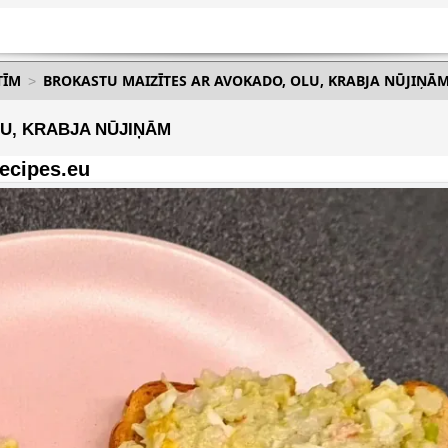
TĪM
BROKASTU MAIZĪTES AR AVOKADO, OLU, KRABJA NŪJIŅĀ
U, KRABJA NŪJIŅĀM
ecipes.eu