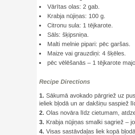
Vārītas olas: 2 gab.
Krabja nūjiņas: 100 g.
Citronu sula: 1 tējkarote.
Sāls: šķipsniņa.
Malti melnie pipari: pēc garšas.
Maize vai grauzdiņi: 4 šķēles.
pēc vēlēšanās – 1 tējkarote maj
Recipe Directions
1.
Sākumā avokado pārgriež uz pusē
ieliek bļodā un ar dakšiņu saspiež l
2.
Olas novāra līdz cietumam, atdze
3.
Krabja nūjiņas smalki sagriež – j
4.
Visas sastāvdaļas liek kopā bļodā