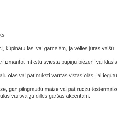
as
ci, kūpinātu lasi vai garnelēm, ja vēlies jūras velšu
ri izmantot mīkstu sviesta pupiņu biezeni vai klasi
lu olas vai pat mīksti vārītas vistas olas, lai iegūtu
aize, gan pilngraudu maize vai pat rudzu tostermaiz
ulas vai svaigu dilles garšas akcentam.