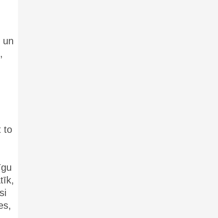
, un
,
 to
īgu
tīk,
si
es,