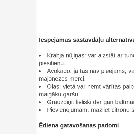
Iespējamās sastāvdaļu alternatīv
Krabja nūjiņas: var aizstāt ar tun
piesitienu.
Avokado: ja tas nav pieejams, va
majonēzes mērci.
Olas: vietā var ņemt vārītas paipa
maigāku garšu.
Grauzdiņi: lieliski der gan baltm
Pievienojumam: mazliet citronu s
Ēdiena gatavošanas padomi