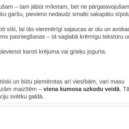
jušam – tam jābūt mīkstam, bet ne pārgatavojušam
āku garšu, pievieno nedaudz smalki sakapātu sīpol
oti sīki, lai tās vienmērīgi sajaucas ar olu un avoka
irms pasniegšanas – tā saglabā krēmīgu tekstūru u
pievienot karoti krējuma vai grieķu jogurta.
stētiski un būtu piemērotas arī viesībām, vari masu
 mazām maizītēm –
viena kumosa uzkodu veidā
. T
ciju svētku galdā.