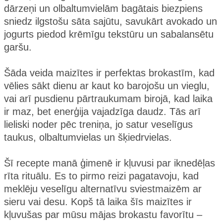
dārzeņi un olbaltumvielām bagātais biezpiens
sniedz ilgstošu sāta sajūtu, savukārt avokado un
jogurts piedod krēmīgu tekstūru un sabalansētu
garšu.
Šāda veida maizītes ir perfektas brokastīm, kad
vēlies sākt dienu ar kaut ko barojošu un vieglu,
vai arī pusdienu pārtraukumam birojā, kad laika
ir maz, bet enerģija vajadzīga daudz. Tās arī
lieliski noder pēc treniņa, jo satur veselīgus
taukus, olbaltumvielas un šķiedrvielas.
Šī recepte manā ģimenē ir kļuvusi par iknedēļas
rīta rituālu. Es to pirmo reizi pagatavoju, kad
meklēju veselīgu alternatīvu sviestmaizēm ar
sieru vai desu. Kopš tā laika šīs maizītes ir
kļuvušas par mūsu mājas brokastu favorītu –