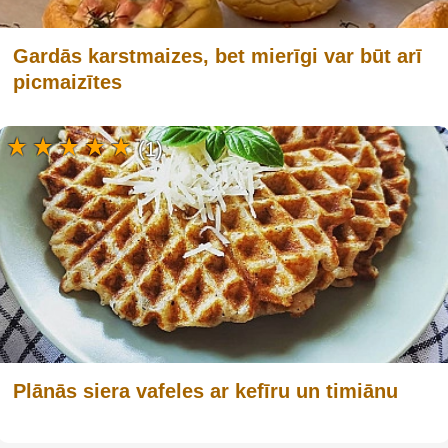
Gardās karstmaizes, bet mierīgi var būt arī
picmaizītes
(1)
Plānās siera vafeles ar kefīru un timiānu