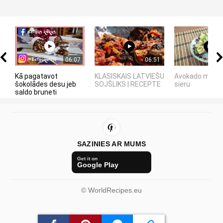
06:07
06:51
Kā pagatavot
KLASISKAIS LATVIEŠU
Avokado maizīt
šokolādes desu jeb
SOJŠLIKS | RECEPTE
sieru
saldo bruneti
SAZINIES AR MUMS
Get it on
Google Play
© WorldRecipes.eu