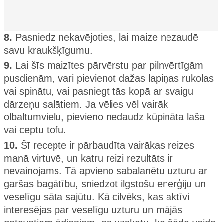
8.
Pasniedz nekavējoties, lai maize nezaudē
savu kraukšķīgumu.
9.
Lai šīs maizītes pārvērstu par pilnvērtīgām
pusdienām, vari pievienot dažas lapiņas rukolas
vai spinātu, vai pasniegt tās kopā ar svaigu
dārzeņu salātiem. Ja vēlies vēl vairāk
olbaltumvielu, pievieno nedaudz kūpināta laša
vai ceptu tofu.
10.
Šī recepte ir pārbaudīta vairākas reizes
manā virtuvē, un katru reizi rezultāts ir
nevainojams. Tā apvieno sabalanētu uzturu ar
garšas bagātību, sniedzot ilgstošu enerģiju un
veselīgu sāta sajūtu. Kā cilvēks, kas aktīvi
interesējas par veselīgu uzturu un mājās