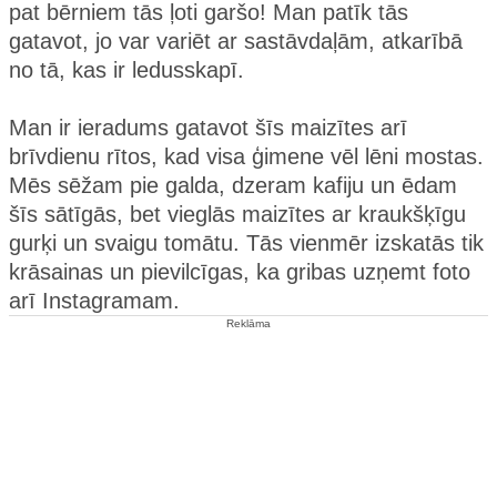
pat bērniem tās ļoti garšo! Man patīk tās
gatavot, jo var variēt ar sastāvdaļām, atkarībā
no tā, kas ir ledusskapī.
Man ir ieradums gatavot šīs maizītes arī
brīvdienu rītos, kad visa ģimene vēl lēni mostas.
Mēs sēžam pie galda, dzeram kafiju un ēdam
šīs sātīgās, bet vieglās maizītes ar kraukšķīgu
gurķi un svaigu tomātu. Tās vienmēr izskatās tik
krāsainas un pievilcīgas, ka gribas uzņemt foto
arī Instagramam.
Reklāma