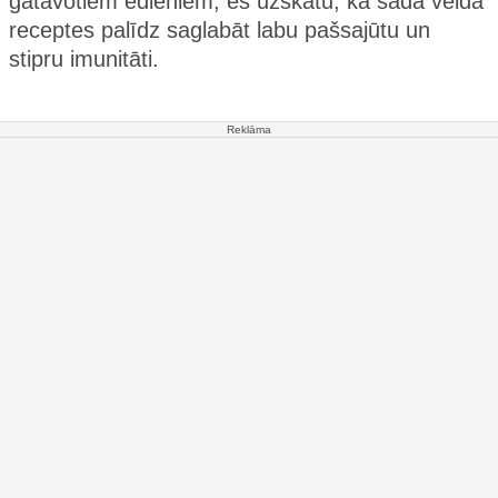
gatavotiem ēdieniem, es uzskatu, ka šāda veida
receptes palīdz saglabāt labu pašsajūtu un
stipru imunitāti.
Reklāma