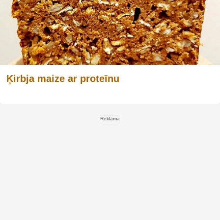
Ķirbja maize ar proteīnu
Reklāma