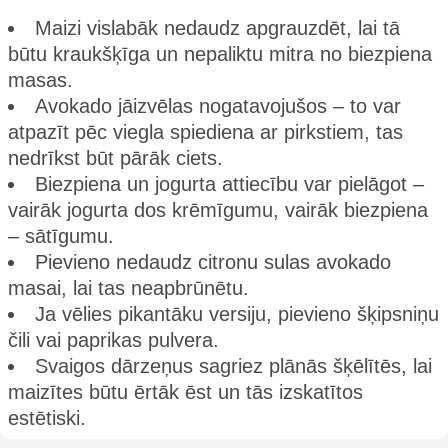
Maizi vislabāk nedaudz apgrauzdēt, lai tā
būtu kraukšķīga un nepaliktu mitra no biezpiena
masas.
Avokado jāizvēlas nogatavojušos – to var
atpazīt pēc viegla spiediena ar pirkstiem, tas
nedrīkst būt pārāk ciets.
Biezpiena un jogurta attiecību var pielāgot –
vairāk jogurta dos krēmīgumu, vairāk biezpiena
– sātīgumu.
Pievieno nedaudz citronu sulas avokado
masai, lai tas neapbrūnētu.
Ja vēlies pikantāku versiju, pievieno šķipsniņu
čili vai paprikas pulvera.
Svaigos dārzeņus sagriez plānās šķēlītēs, lai
maizītes būtu ērtāk ēst un tās izskatītos
estētiski.