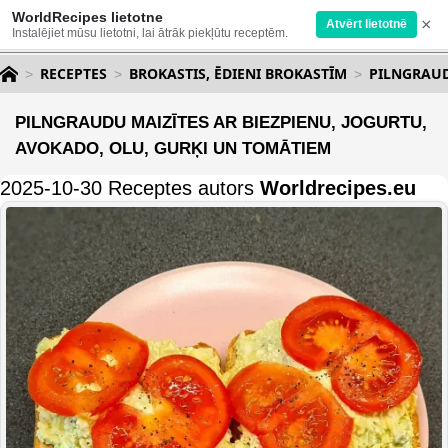
WorldRecipes lietotne
×
Atvērt lietotnē
Instalējiet mūsu lietotni, lai ātrāk piekļūtu receptēm.
RECEPTES
BROKASTIS, ĒDIENI BROKASTĪM
PILNGRAUD
PILNGRAUDU MAIZĪTES AR BIEZPIENU, JOGURTU,
AVOKADO, OLU, GURĶI UN TOMĀTIEM
2025-10-30 Receptes autors
Worldrecipes.eu