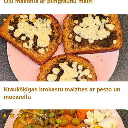
Olu mākonis ar pilngraudu maizi
(1)
Kraukšķīgas brokastu maizītes ar pesto un
mocarellu
(1)