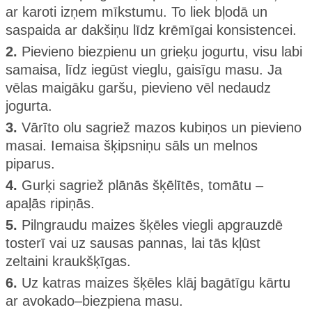
ar karoti izņem mīkstumu. To liek bļodā un
saspaida ar dakšiņu līdz krēmīgai konsistencei.
2.
Pievieno biezpienu un grieķu jogurtu, visu labi
samaisa, līdz iegūst vieglu, gaisīgu masu. Ja
vēlas maigāku garšu, pievieno vēl nedaudz
jogurta.
3.
Vārīto olu sagriež mazos kubiņos un pievieno
masai. Iemaisa šķipsniņu sāls un melnos
piparus.
4.
Gurķi sagriež plānās šķēlītēs, tomātu –
apaļās ripiņās.
5.
Pilngraudu maizes šķēles viegli apgrauzdē
tosterī vai uz sausas pannas, lai tās kļūst
zeltaini kraukšķīgas.
6.
Uz katras maizes šķēles klāj bagātīgu kārtu
ar avokado–biezpiena masu.