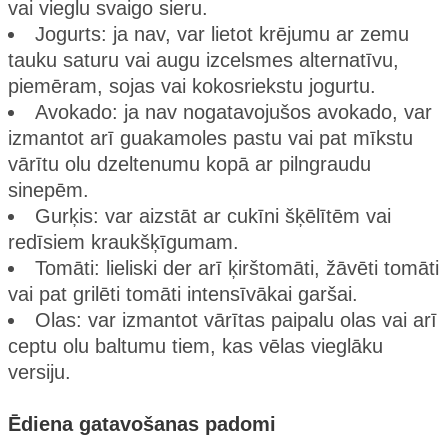
vai vieglu svaigo sieru.
Jogurts: ja nav, var lietot krējumu ar zemu
tauku saturu vai augu izcelsmes alternatīvu,
piemēram, sojas vai kokosriekstu jogurtu.
Avokado: ja nav nogatavojušos avokado, var
izmantot arī guakamoles pastu vai pat mīkstu
vārītu olu dzeltenumu kopā ar pilngraudu
sinepēm.
Gurķis: var aizstāt ar cukīni šķēlītēm vai
redīsiem kraukšķīgumam.
Tomāti: lieliski der arī ķirštomāti, žāvēti tomāti
vai pat grilēti tomāti intensīvākai garšai.
Olas: var izmantot vārītas paipalu olas vai arī
ceptu olu baltumu tiem, kas vēlas vieglāku
versiju.
Ēdiena gatavošanas padomi