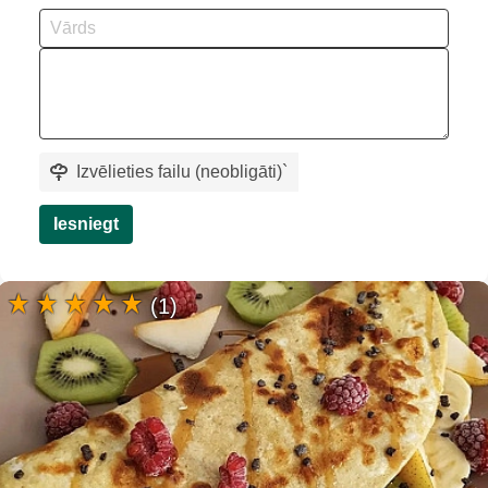
Izvēlieties failu (neobligāti)
`
Iesniegt
(1)