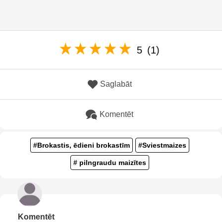
5
(1)
Saglabāt
Komentēt
#Brokastis, ēdieni brokastīm
#Sviestmaizes
# pilngraudu maizītes
Komentēt