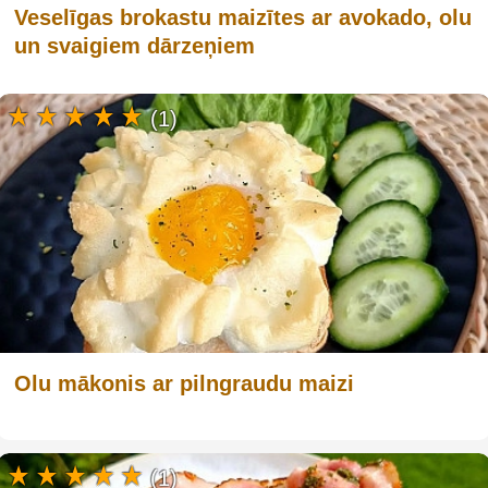
Veselīgas brokastu maizītes ar avokado, olu
un svaigiem dārzeņiem
(1)
Olu mākonis ar pilngraudu maizi
(1)