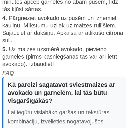
minūtes apcep garneles no abām pusēm, līdz
tās kļūst sārtas.
4.
Pārgrieziet avokado uz pusēm un izņemiet
kauliņu. Mīkstumu uzliek uz maizes rullīšiem.
Sajauciet ar dakšiņu. Apkaisa ar atlikušo citrona
sulu.
5.
Uz maizes uzsmērē avokado, pievieno
garneles (pirms pasniegšanas tās var arī ietīt
avokado). Izbaudiet!
FAQ
Kā pareizi sagatavot sviestmaizes ar
avokado un garnelēm, lai tās būtu
visgaršīgākās?
Lai iegūtu vislabāko garšas un tekstūras
kombināciju, izvēlieties nogatavojušos