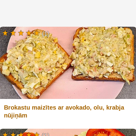
(1)
Brokastu maizītes ar avokado, olu, krabja
nūjiņām
(1)