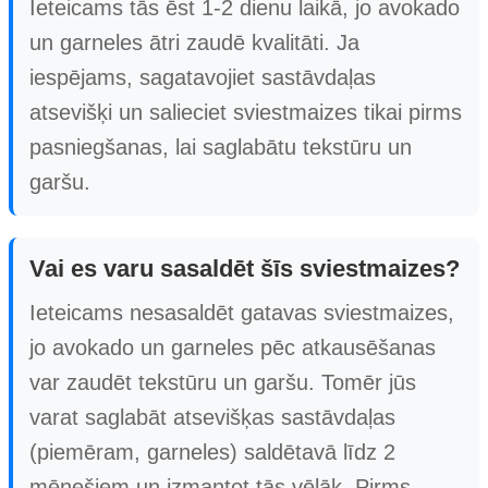
Ieteicams tās ēst 1-2 dienu laikā, jo avokado
un garneles ātri zaudē kvalitāti. Ja
iespējams, sagatavojiet sastāvdaļas
atsevišķi un salieciet sviestmaizes tikai pirms
pasniegšanas, lai saglabātu tekstūru un
garšu.
Vai es varu sasaldēt šīs sviestmaizes?
Ieteicams nesasaldēt gatavas sviestmaizes,
jo avokado un garneles pēc atkausēšanas
var zaudēt tekstūru un garšu. Tomēr jūs
varat saglabāt atsevišķas sastāvdaļas
(piemēram, garneles) saldētavā līdz 2
mēnešiem un izmantot tās vēlāk. Pirms