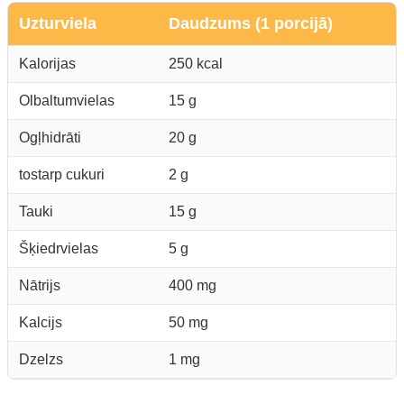
Uzturviela
Daudzums (1 porcijā)
Kalorijas
250 kcal
Olbaltumvielas
15 g
Ogļhidrāti
20 g
tostarp cukuri
2 g
Tauki
15 g
Šķiedrvielas
5 g
Nātrijs
400 mg
Kalcijs
50 mg
Dzelzs
1 mg