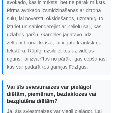
avokado, kas ir mīksts, bet ne pārāk mīksts.
Pirms avokado izsmidzināšanas ar citrona
sulu, lai novērstu oksidēšanos, uzmanīgi to
iztīriet un sablenderējiet ar nelielu sāli, kas
uzlabos garšu. Garneles jāgatavo līdz
zeltaini brūnai krāsai, lai iegūtu kraukšķīgu
tekstūru. Rūpīgi uzsildiet tos uz vidējas
uguns, lai izvairītos no pārāk ilgas cepšanas,
kas var padarīt tos gumijas līdzīgus.
Vai šīs sviestmaizes var pielāgot
diētām, piemēram, bezlaktozes vai
bezglutēna diētām?
Jā, šīs sviestmaizes var viegli pielāgot. Lai