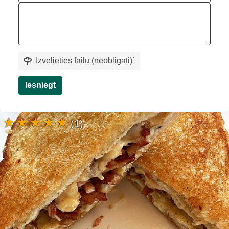
Izvēlieties failu (neobligāti)
`
Iesniegt
(1)