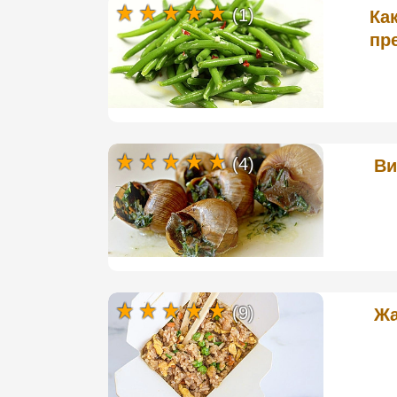
(1)
Ка
пр
(4)
Ви
(9)
Жа