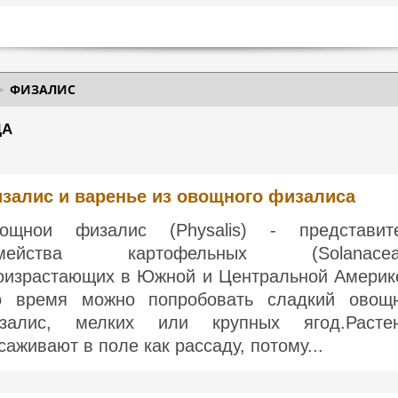
ФИЗАЛИС
ДА
залис и варенье из овощного физалиса
ощнои физалис (Physalis) - представит
емейства картофельных (Solanaceae
оизрастающих в Южной и Центральной Америк
о время можно попробовать сладкий овощ
залис, мелких или крупных ягод.Расте
саживают в поле как рассаду, потому...