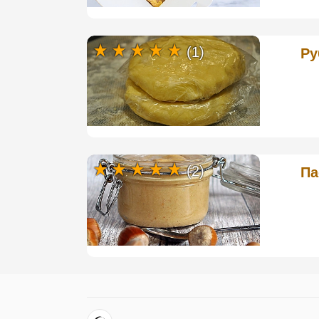
(1)
Ру
(2)
Па