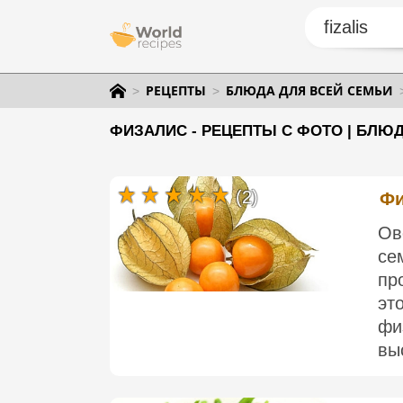
РЕЦЕПТЫ
БЛЮДА ДЛЯ ВСЕЙ СЕМЬИ
ФИЗАЛИС - РЕЦЕПТЫ С ФОТО | БЛЮ
(2)
Фи
Ов
с
пр
эт
фи
вы