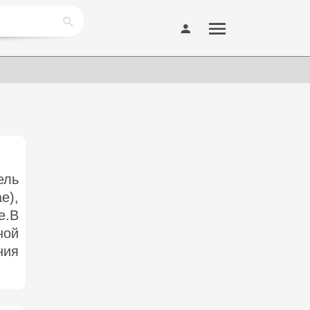
ель
),
е.В
ной
ния