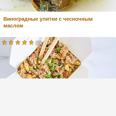
Виноградные улитки с чесночным
маслом
(9)
Жареный рис с яйцом и овощами по
китайски