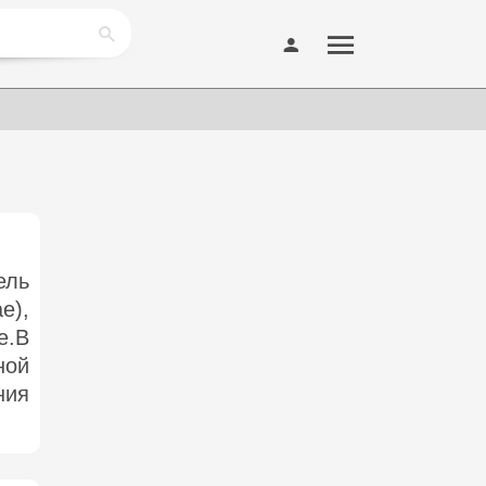
ель
),
е.В
ной
ния