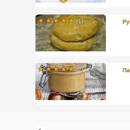
(1)
Ру
(2)
Па