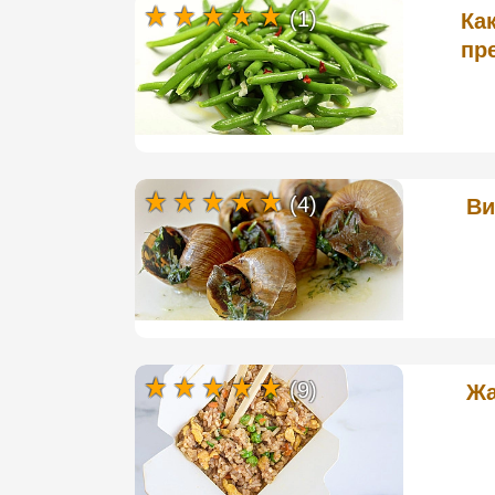
(1)
Ка
пр
(4)
Ви
(9)
Жа