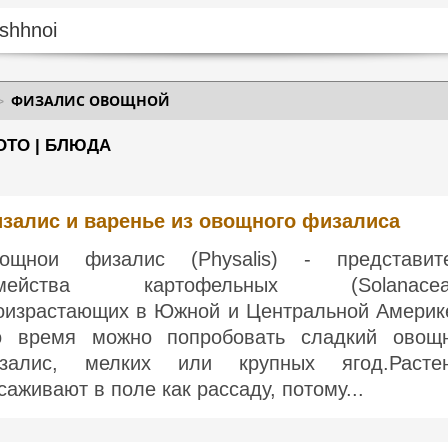
ФИЗАЛИС ОВОЩНОЙ
ОТО | БЛЮДА
залис и варенье из овощного физалиса
ощнои физалис (Physalis) - представит
емейства картофельных (Solanaceae
оизрастающих в Южной и Центральной Америк
о время можно попробовать сладкий овощ
залис, мелких или крупных ягод.Расте
саживают в поле как рассаду, потому...