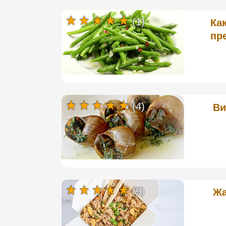
(1)
Ка
пр
(4)
Ви
(9)
Жа