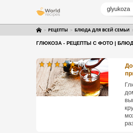
РЕЦЕПТЫ
БЛЮДА ДЛЯ ВСЕЙ СЕМЬИ
ГЛЮКОЗА - РЕЦЕПТЫ С ФОТО | БЛЮ
(4)
До
пр
Гл
до
вы
кр
мо
ра