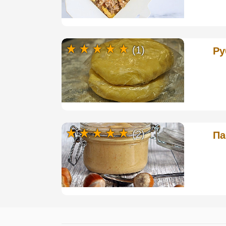
(1)
Ру
(2)
Па