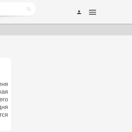
еня
кая
его
дня
тся