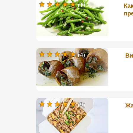
(1)
Ка
пр
(4)
Ви
(9)
Жа