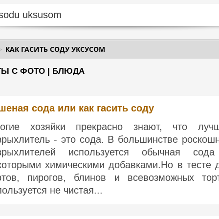
КАК ГАСИТЬ СОДУ УКСУСОМ
ТЫ С ФОТО | БЛЮДА
шеная сода или как гасить соду
огие хозяйки прекрасно знают, что луч
зрыхлитель - это сода. В большинстве роскош
зрыхлителей используется обычная сод
которыми химическими добавками.Но в тесте 
ртов, пирогов, блинов и всевозможных тор
пользуется не чистая...