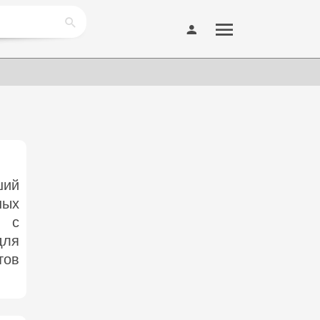
ший
ных
а с
для
тов