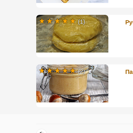
(1)
Ру
(2)
Па