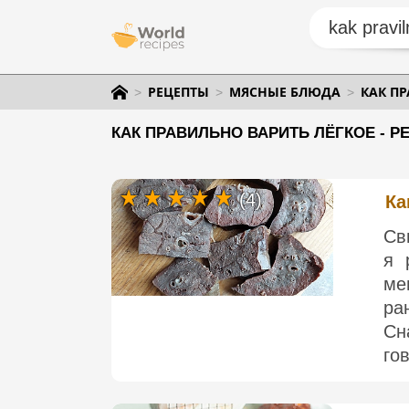
РЕЦЕПТЫ
МЯСНЫЕ БЛЮДА
КАК П
КАК ПРАВИЛЬНО ВАРИТЬ ЛЁГКОЕ - Р
(4)
Ка
Св
я 
ме
ра
Сн
гов