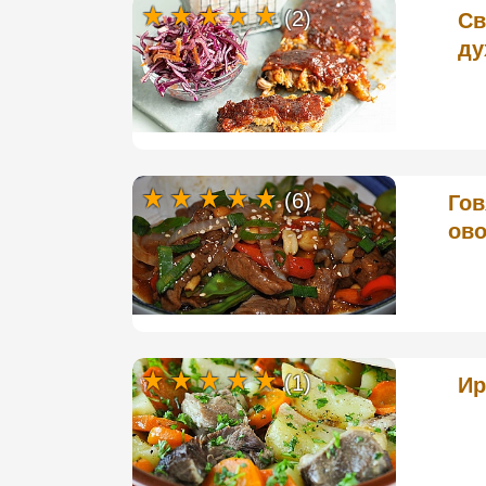
(2)
Св
ду
(6)
Гов
ово
(1)
Ир