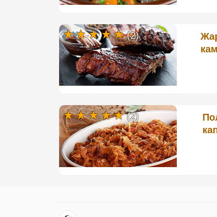
(2)
Жа
кам
(2)
По
ка