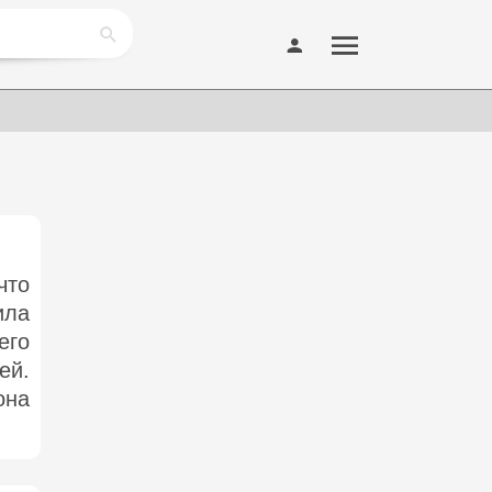
что
ила
его
ей.
она