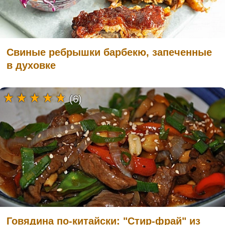
Свиные ребрышки барбекю, запеченные
в духовке
(6)
Говядина по-китайски: "Стир-фрай" из