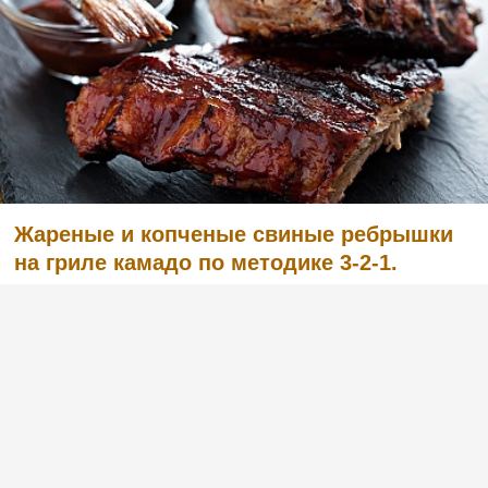
Жареные и копченые свиные ребрышки
на гриле камадо по методике 3-2-1.
(2)