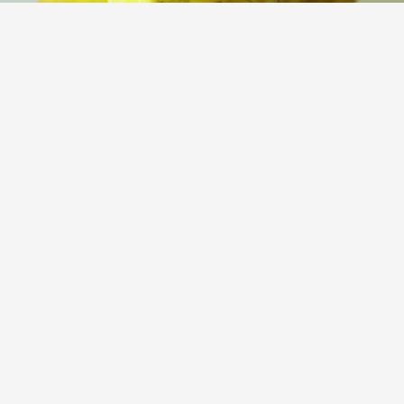
Маринованные огурцы с куркумой и
медом
(1)
Квашеная капуста в банках с морковью
(зимние запасы)