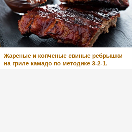
Жареные и копченые свиные ребрышки
на гриле камадо по методике 3-2-1.
(2)