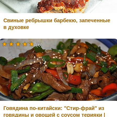
Свиные ребрышки барбекю, запеченные
в духовке
(6)
Говядина по-китайски: "Стир-фрай" из
говядины и овощей с соусом терияки |