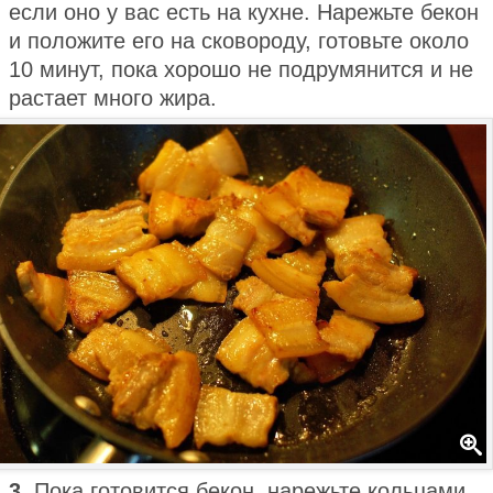
если оно у вас есть на кухне. Нарежьте бекон
и положите его на сковороду, готовьте около
10 минут, пока хорошо не подрумянится и не
растает много жира.
3.
Пока готовится бекон, нарежьте кольцами