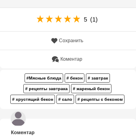
5
(1)
Сохранить
Коментар
#Мясные блюда
# бекон
# завтрак
# рецепты завтрака
# жареный бекон
# хрустящий бекон
# сало
# рецепты с беконом
Коментар