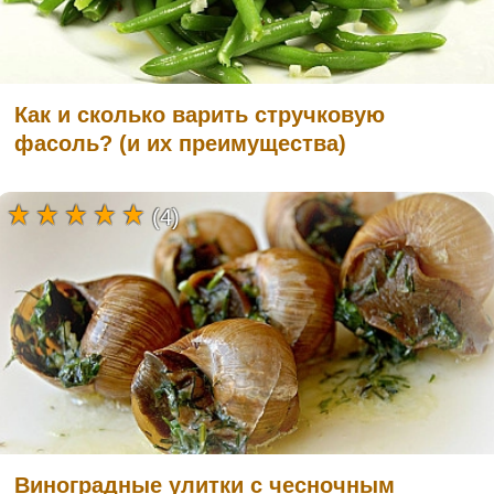
Как и сколько варить стручковую
фасоль? (и их преимущества)
(4)
Виноградные улитки с чесночным