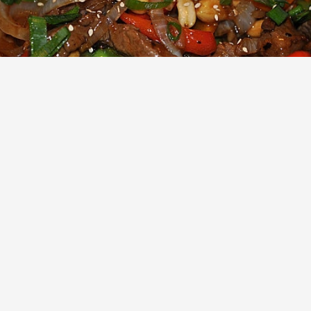
Говядина по-китайски: "Стир-фрай" из
говядины и овощей с соусом терияки |
Рецепт
(11)