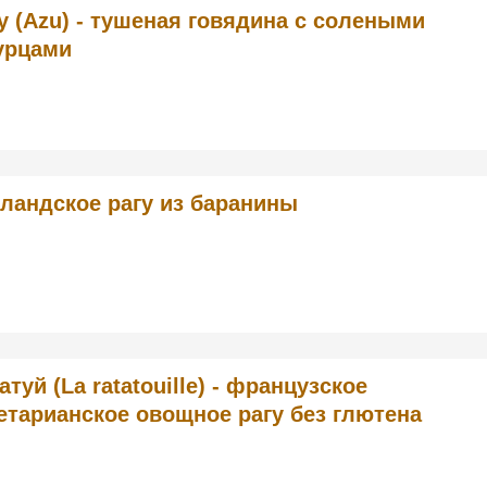
у (Azu) - тушеная говядина с солеными
урцами
ландское рагу из баранины
атуй (La ratatouille) - французское
етарианское овощное рагу без глютена