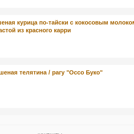
еная курица по-тайски с кокосовым молоко
астой из красного карри
шеная телятина / рагу "Оссо Буко"