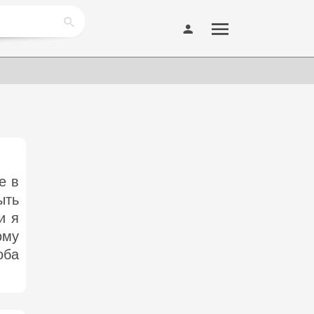
е в
ыть
и я
ому
оба