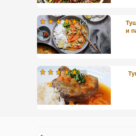
(2)
Туш
и п
(2)
Ту