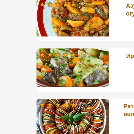
(4)
Аз
ог
(1)
Ир
(3)
Рат
вег