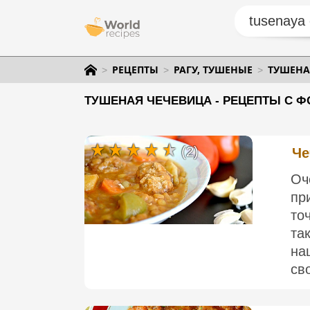
РЕЦЕПТЫ
РАГУ, ТУШЕНЫЕ
ТУШЕНА
ТУШЕНАЯ ЧЕЧЕВИЦА - РЕЦЕПТЫ С Ф
(2)
Че
Оч
пр
то
та
на
св