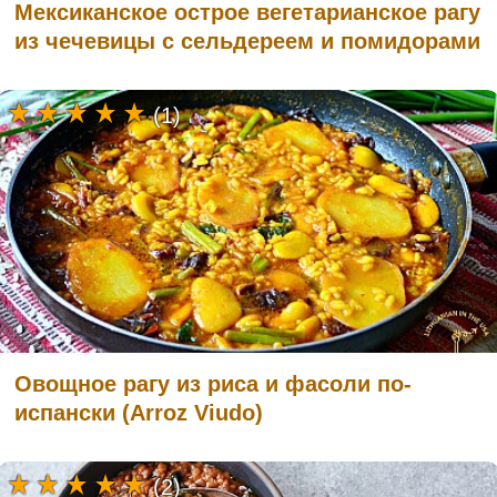
Мексиканское острое вегетарианское рагу
из чечевицы с сельдереем и помидорами
(1)
Овощное рагу из риса и фасоли по-
испански (Arroz Viudo)
(2)