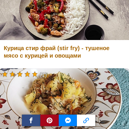
Курица стир фрай (stir fry) - тушеное
мясо с курицей и овощами
(1)