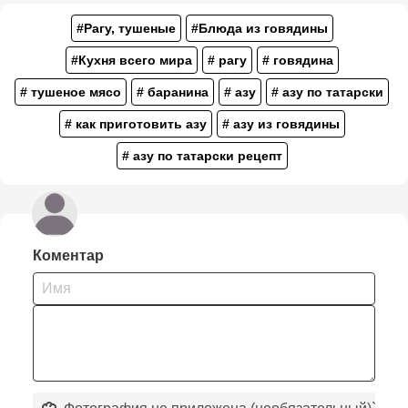
#Рагу, тушеные
#Блюда из говядины
#Кухня всего мира
# рагу
# говядина
# тушеное мясо
# баранина
# азу
# азу по татарски
# как приготовить азу
# азу из говядины
# азу по татарски рецепт
Коментар