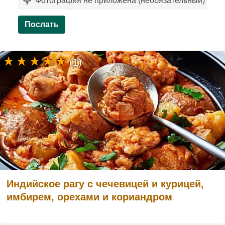
Фотография не приложена (необязательный)
`
Послать
(1)
Индийское рагу с чечевицей и курицей,
имбирем, орехами и кориандром