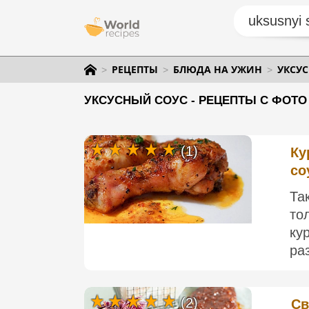
РЕЦЕПТЫ
БЛЮДА НА УЖИН
УКСУ
УКСУСНЫЙ СОУС - РЕЦЕПТЫ С ФОТО
(1)
Ку
со
Та
то
ку
ра
(2)
Св