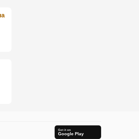
на
Get it on
Google Play