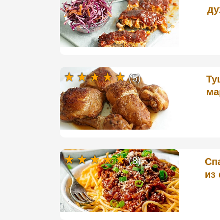
ду
(5)
Ту
ма
(8)
Спа
из