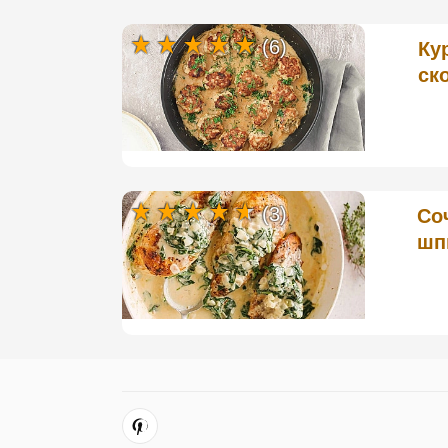
(6)
Ку
ск
(3)
Со
шп