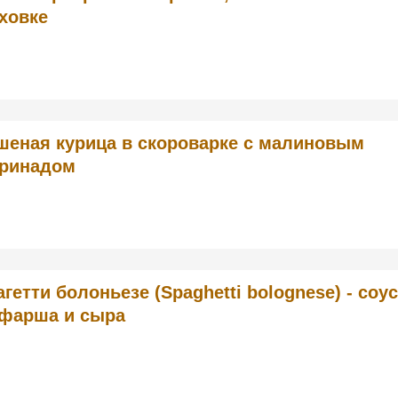
ховке
шеная курица в скороварке с малиновым
ринадом
гетти болоньезе (Spaghetti bolognese) - соус
 фарша и сыра