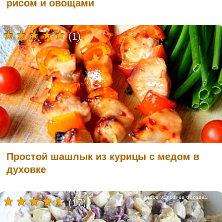
рисом и овощами
(1)
Простой шашлык из курицы с медом в
духовке
(17)