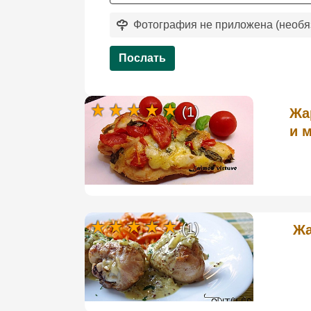
Фотография не приложена (необя
Послать
(1)
Жа
и 
(1)
Жа