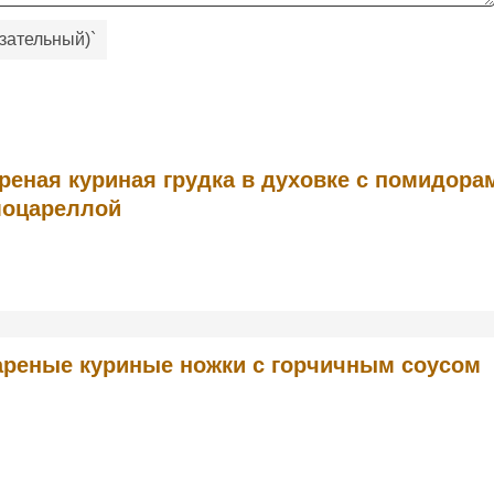
зательный)
`
реная куриная грудка в духовке с помидора
моцареллой
реные куриные ножки с горчичным соусом