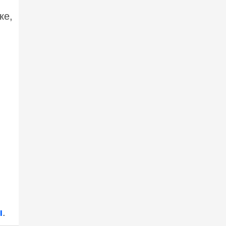
ке,
ы
.