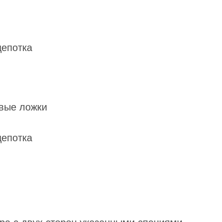
щепотка
овые ложки
щепотка