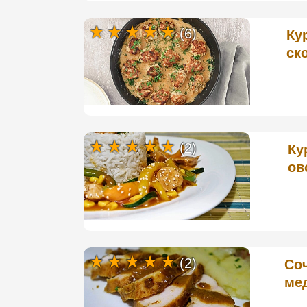
(6)
Ку
ск
(2)
Ку
ов
(2)
Соч
мед