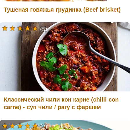
Тушеная говяжья грудинка (Beef brisket)
(5)
Классический чили кон карне (chilli con
carne) - суп чили / рагу с фаршем
(2)