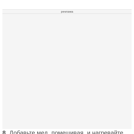
реклама
8.
Добавьте мед, помешивая, и нагревайте,