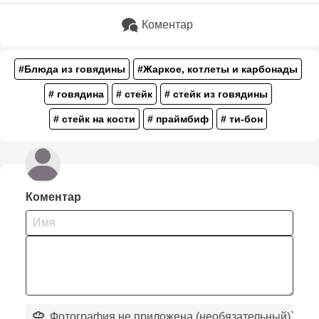
Коментар
#Блюда из говядины
#Жаркое, котлеты и карбонады
# говядина
# стейк
# стейк из говядины
# стейк на кости
# праймбиф
# ти-бон
Коментар
Фотография не приложена (необязательный)
`