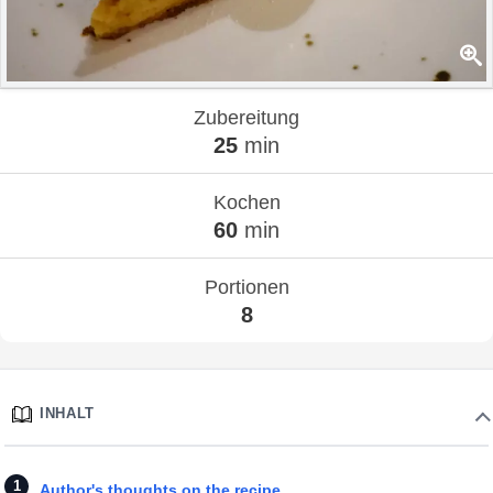
Zubereitung
25
min
Kochen
60
min
Portionen
8
INHALT
Author's thoughts on the recipe