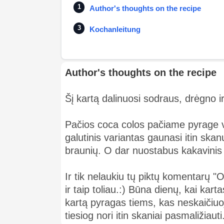
Author's thoughts on the recipe
Kochanleitung
Author's thoughts on the recipe
Šį kartą dalinuosi sodraus, drėgno ir
Pačios coca colos pačiame pyrage visa
galutinis variantas gaunasi itin ska
braunių. O dar nuostabus kakavini
Ir tik nelaukiu tų piktų komentarų 
ir taip toliau.:) Būna dienų, kai kar
kartą pyragas tiems, kas neskaičiuoj
tiesiog nori itin skaniai pasmaliži