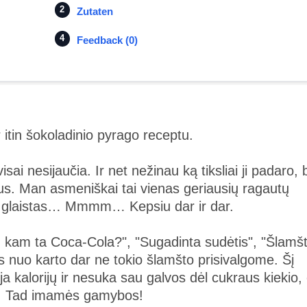
Zutaten
Feedback (0)
 itin šokoladinio pyrago receptu.
i nesijaučia. Ir net nežinau ką tiksliai ji padaro, 
nus. Man asmeniškai tai vienas geriausių ragautų
s glaistas… Mmmm… Kepsiu dar ir dar.
"O kam ta Coca-Cola?", "Sugadinta sudėtis", "Šlamš
tas nuo karto dar ne tokio šlamšto prisivalgome. Šį
a kalorijų ir nesuka sau galvos dėl cukraus kiekio,
auti. Tad imamės gamybos!