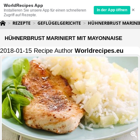
WorldRecipes App
×
In der App öffnen
Installieren Sie unsere App für einen schnelleren
Zugriff auf Rezepte.
REZEPTE
GEFLÜGELGERICHTE
HÜHNERBRUST MARINI
HÜHNERBRUST MARINIERT MIT MAYONNAISE
2018-01-15 Recipe Author
Worldrecipes.eu