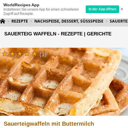
WorldRecipes App
×
In der App öffnen
Installieren Sie unsere App für einen schnelleren
Zugriff auf Rezepte.
REZEPTE
NACHSPEISE, DESSERT, SÜSSSPEISE
SAUERTE
SAUERTEIG WAFFELN - REZEPTE | GERICHTE
(1)
Sauerteigwaffeln mit Buttermilch