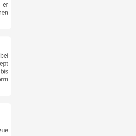
 er
hen
bei
zept
bis
orm
eue