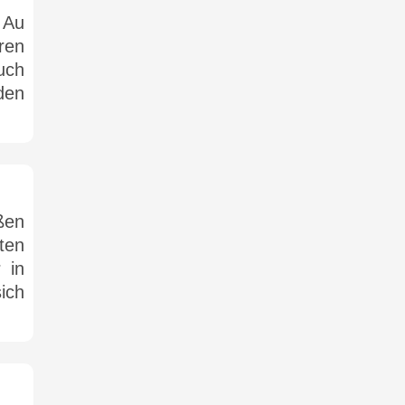
 Au
ren
uch
den
ßen
ten
 in
ich