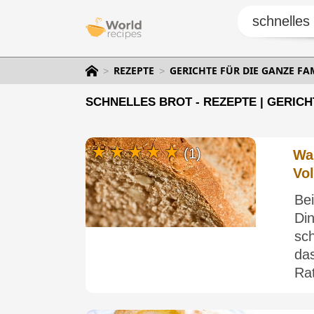
REZEPTE
GERICHTE FÜR DIE GANZE FA
SCHNELLES BROT - REZEPTE | GERICH
(1)
Wa
Vol
Bei
Di
sc
da
Rat