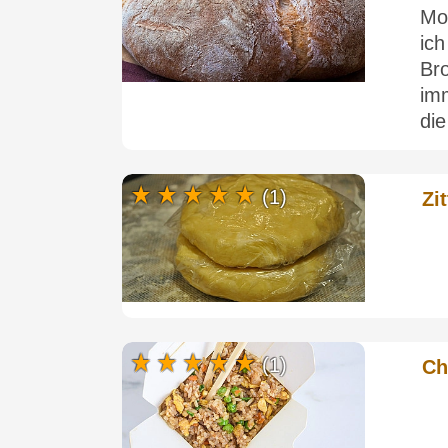
Mot
ic
Br
im
die
(1)
Zi
(1)
Ch