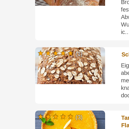
Br
fe
Ab
Wu
ic..
(1)
Sc
Ei
ab
me
kn
doc
(3)
Ta
Fl