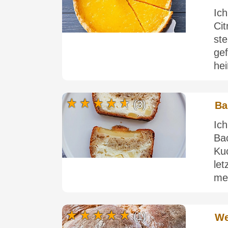
Ic
Cit
st
ge
hei
(3)
Ba
Ic
Ba
Ku
let
mei
(1)
We