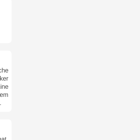
sche
ker
ine
dem
.
at,