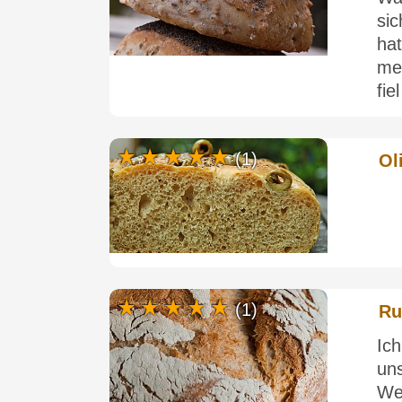
si
ha
me
fie
(1)
Ol
(1)
Ru
Ic
un
We