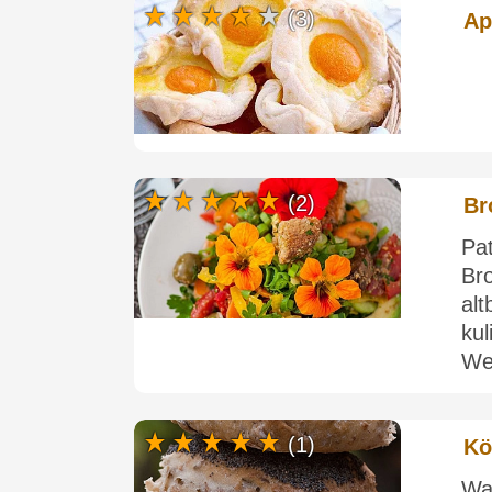
(3)
Ap
(2)
Br
Pat
Br
al
ku
We
(1)
Kö
Wa