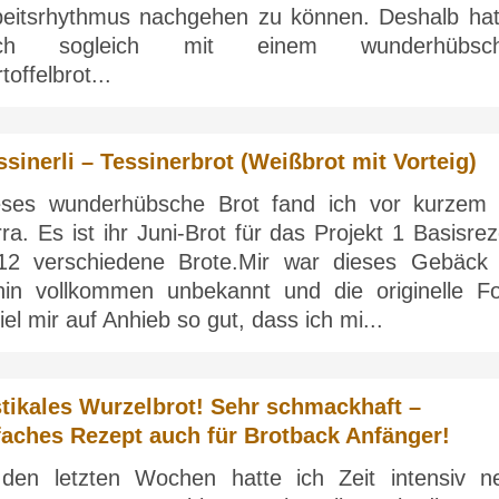
beitsrhythmus nachgehen zu können. Deshalb hat
ch sogleich mit einem wunderhübsc
toffelbrot...
ssinerli – Tessinerbrot (Weißbrot mit Vorteig)
eses wunderhübsche Brot fand ich vor kurzem 
ra. Es ist ihr Juni-Brot für das Projekt 1 Basisre
12 verschiedene Brote.Mir war dieses Gebäck 
hin vollkommen unbekannt und die originelle F
iel mir auf Anhieb so gut, dass ich mi...
tikales Wurzelbrot! Sehr schmackhaft –
faches Rezept auch für Brotback Anfänger!
 den letzten Wochen hatte ich Zeit intensiv n