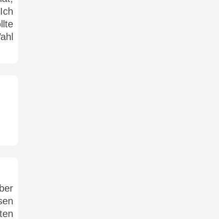
Ich
lte
ahl
ber
sen
ten