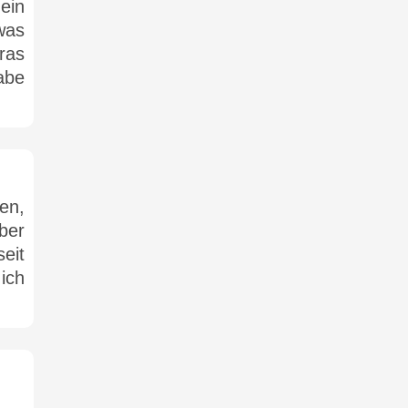
ein
was
ras
abe
en,
ber
eit
ich