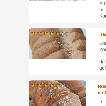
Ar
mi
Kar
(1)
Te
Di
Zor
– 
da
gef
(1)
Rus
ein
In