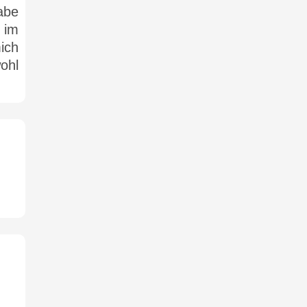
abe
 im
ich
ohl