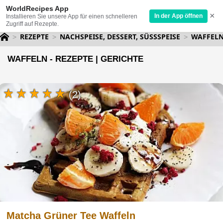
WorldRecipes App
×
In der App öffnen
Installieren Sie unsere App für einen schnelleren
Zugriff auf Rezepte.
REZEPTE
NACHSPEISE, DESSERT, SÜSSSPEISE
WAFFEL
WAFFELN - REZEPTE | GERICHTE
(2)
Matcha Grüner Tee Waffeln