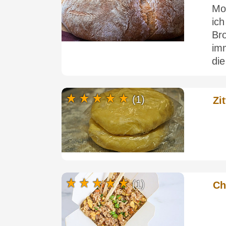
Mot
ic
Br
im
die
(1)
Zi
(1)
Ch