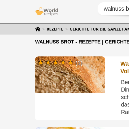
REZEPTE
GERICHTE FÜR DIE GANZE FA
WALNUSS BROT - REZEPTE | GERICHT
(1)
Wa
Vol
Bei
Di
sc
da
Rat