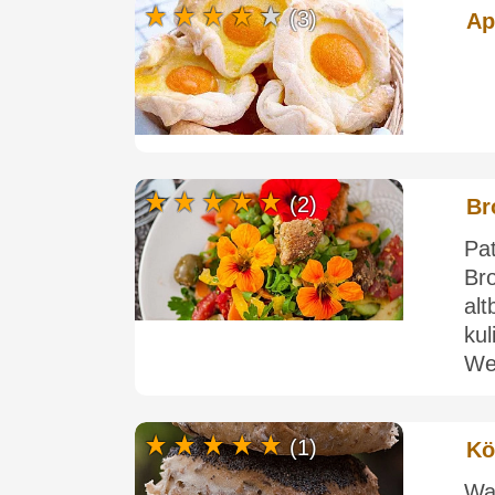
(3)
Ap
(2)
Br
Pat
Br
al
ku
We
(1)
Kö
Wa