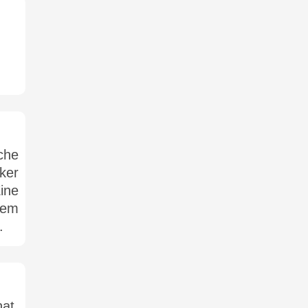
sche
ker
ine
dem
.
at,