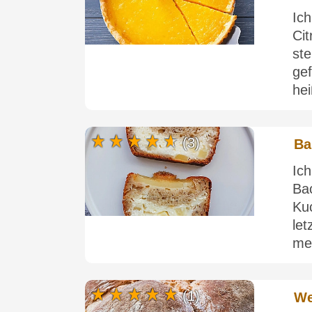
Ic
Cit
st
ge
hei
(3)
Ba
Ic
Ba
Ku
let
mei
(1)
We