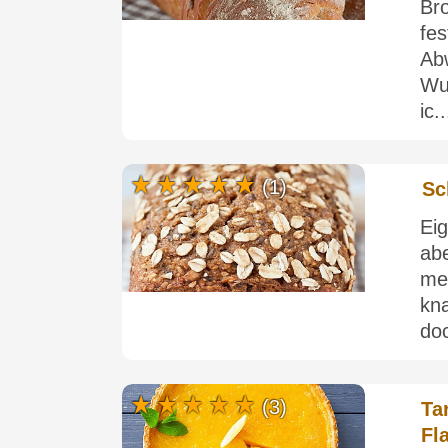
Br
fe
Ab
Wu
ic..
(1)
Sc
Ei
ab
me
kn
doc
(3)
Ta
Fl