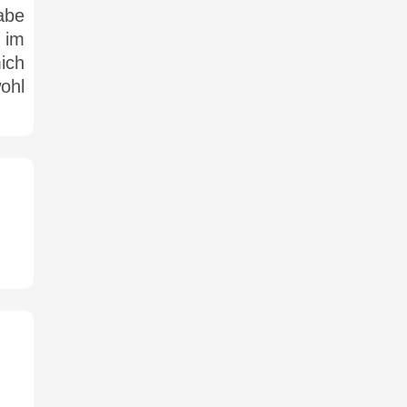
abe
 im
ich
ohl