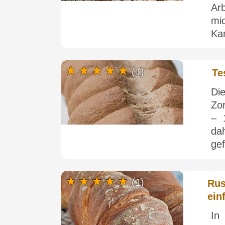
Ar
mi
Kar
(1)
Te
Di
Zor
– 
da
gef
(1)
Rus
ein
In