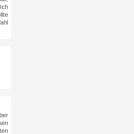
Ich
lte
ahl
ber
sen
ten