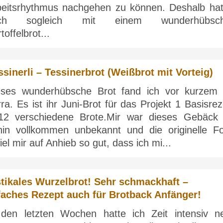
beitsrhythmus nachgehen zu können. Deshalb hat
ch sogleich mit einem wunderhübsc
toffelbrot...
ssinerli – Tessinerbrot (Weißbrot mit Vorteig)
eses wunderhübsche Brot fand ich vor kurzem 
ra. Es ist ihr Juni-Brot für das Projekt 1 Basisre
12 verschiedene Brote.Mir war dieses Gebäck 
hin vollkommen unbekannt und die originelle F
iel mir auf Anhieb so gut, dass ich mi...
tikales Wurzelbrot! Sehr schmackhaft –
faches Rezept auch für Brotback Anfänger!
 den letzten Wochen hatte ich Zeit intensiv n