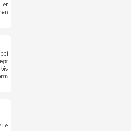
 er
hen
bei
zept
bis
orm
eue