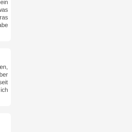
ein
was
ras
abe
en,
ber
eit
ich