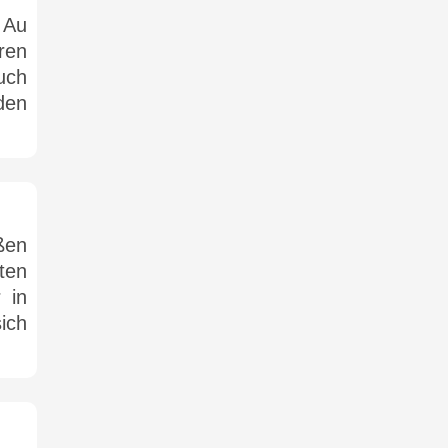
 Au
ren
uch
den
ßen
ten
 in
ich