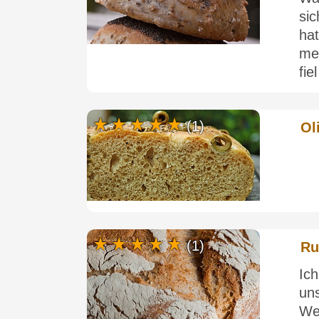
si
ha
me
fie
(1)
Ol
(1)
Ru
Ic
un
We