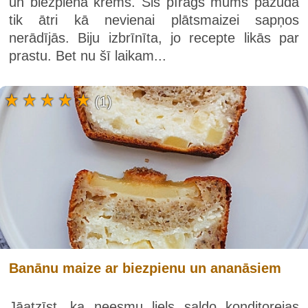
un biezpiena krēms. Šis pīrāgs mums pazuda
tik ātri kā nevienai plātsmaizei sapņos
nerādījās. Biju izbrīnīta, jo recepte likās par
prastu. Bet nu šī laikam...
(1)
Banānu maize ar biezpienu un ananāsiem
Jāatzīst, ka neesmu liels saldo konditorejas