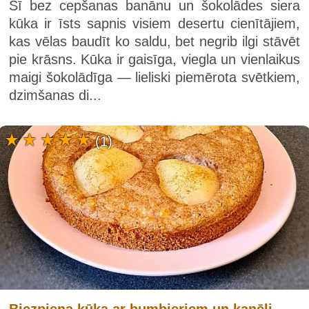
Šī bez cepšanas banānu un šokolādes siera
kūka ir īsts sapnis visiem desertu cienītājiem,
kas vēlas baudīt ko saldu, bet negrib ilgi stāvēt
pie krāsns. Kūka ir gaisīga, viegla un vienlaikus
maigi šokolādīga — lieliski piemērota svētkiem,
dzimšanas di...
(1)
Biezpiena kūka ar bumbieriem un kanēli