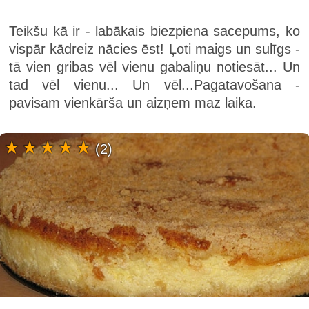
Teikšu kā ir - labākais biezpiena sacepums, ko
vispār kādreiz nācies ēst! Ļoti maigs un sulīgs -
tā vien gribas vēl vienu gabaliņu notiesāt... Un
tad vēl vienu... Un vēl...Pagatavošana -
pavisam vienkārša un aizņem maz laika.
(2)