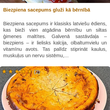
Biezpiena sacepums gluži kā bērnībā
Biezpiena sacepums ir klasisks latviešu ēdiens,
kas bieži vien atgādina bērnību un siltas
ģimenes maltītes. Galvenā sastāvdaļa –
biezpiens – ir lielisks kalcija, olbaltumvielu un
vitamīnu avots. Tas palīdz stiprināt kaulus,
muskuļus un nervu sistēmu,...
(2)