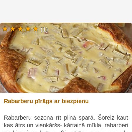
(1)
Rabarberu pīrāgs ar biezpienu
Rabarberu sezona rīt pilnā sparā. Šoreiz kaut
kas ātrs un vienkāršs- kārtainā mīkla, rabarberi