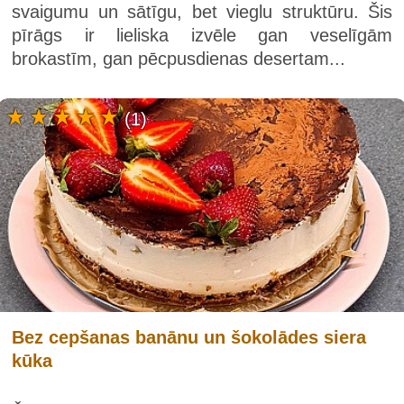
svaigumu un sātīgu, bet vieglu struktūru. Šis
pīrāgs ir lieliska izvēle gan veselīgām
brokastīm, gan pēcpusdienas desertam...
(1)
Bez cepšanas banānu un šokolādes siera
kūka