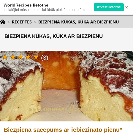
WorldRecipes lietotne
×
Atvērt lietotnē
Instalējiet mūsu lietotni, lai ātrāk piekļūtu receptēm.
RECEPTES
BIEZPIENA KŪKAS, KŪKA AR BIEZPIENU
BIEZPIENA KŪKAS, KŪKA AR BIEZPIENU
(3)
Biezpiena sacepums ar iebiezināto pienu*