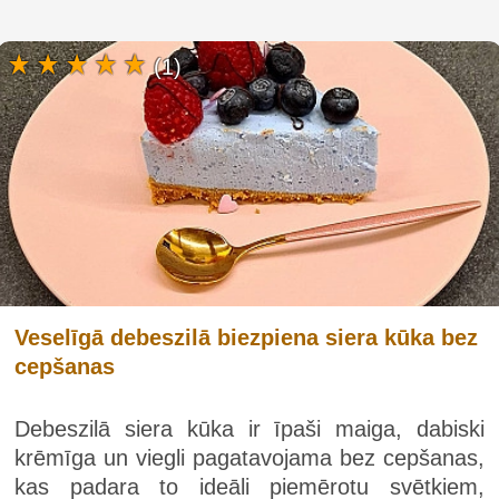
(1)
Veselīgā debeszilā biezpiena siera kūka bez
cepšanas
Debeszilā siera kūka ir īpaši maiga, dabiski
krēmīga un viegli pagatavojama bez cepšanas,
kas padara to ideāli piemērotu svētkiem,