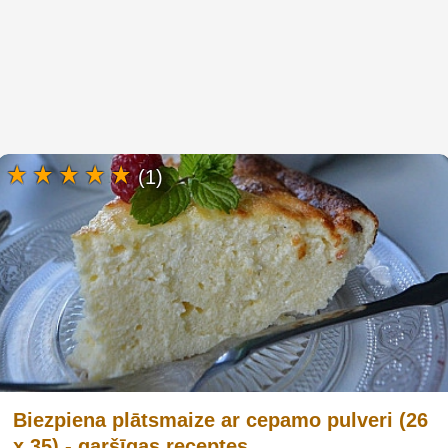
(1)
Biezpiena plātsmaize ar cepamo pulveri (26
x 35) - garšīgas receptes