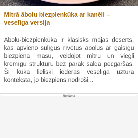
Mitrā ābolu biezpienkūka ar kanēli –
veselīga versija
Ābolu-biezpienkūka ir klasisks mājas deserts,
kas apvieno sulīgus rīvētus ābolus ar gaisīgu
biezpiena masu, veidojot mitru un viegli
krēmīgu struktūru bez pārāk salda pēcgaršas.
Šī kūka lieliski iederas veselīga uztura
kontekstā, jo biezpiens nodroši...
Reklāma