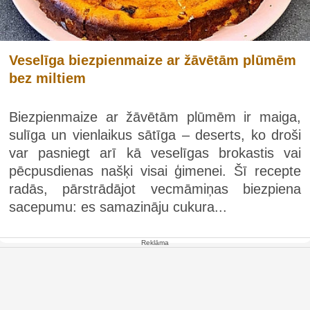
Veselīga biezpienmaize ar žāvētām plūmēm
bez miltiem
Biezpienmaize ar žāvētām plūmēm ir maiga,
sulīga un vienlaikus sātīga – deserts, ko droši
var pasniegt arī kā veselīgas brokastis vai
pēcpusdienas našķi visai ģimenei. Šī recepte
radās, pārstrādājot vecmāmiņas biezpiena
sacepumu: es samazināju cukura...
Reklāma