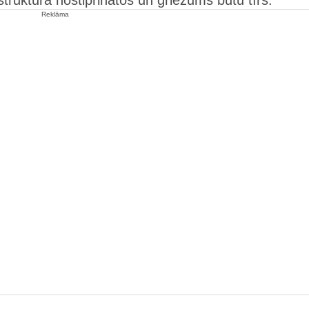
 struktūra nostiprinātos un griezums būtu tīrs.
Reklāma