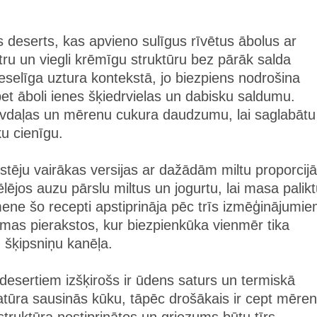
s deserts, kas apvieno sulīgus rīvētus ābolus ar
tru un viegli krēmīgu struktūru bez pārāk salda
veselīga uztura kontekstā, jo biezpiens nodrošina
 bet āboli ienes šķiedrvielas un dabisku saldumu.
āvdaļas un mērenu cukura daudzumu, lai saglabātu
ku cienīgu.
estēju vairākas versijas ar dažādām miltu proporcij
ējos auzu pārslu miltus un jogurtu, lai masa palik
ene šo recepti apstiprināja pēc trīs izmēģinājumie
as pierakstos, kur biezpienkūka vienmēr tika
 šķipsniņu kanēļa.
 desertiem izšķirošs ir ūdens saturs un termiskā
tūra sausinās kūku, tāpēc drošākais ir cept mēre