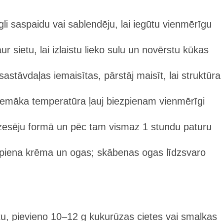
li saspaidu vai sablendēju, lai iegūtu vienmērīgu
r sietu, lai izlaistu lieko sulu un novērstu kūkas
sastāvdaļas iemaisītas, pārstāj maisīt, lai struktūra
emāka temperatūra ļauj biezpienam vienmērīgi
zesēju formā un pēc tam vismaz 1 stundu paturu
ezpiena krēma un ogas; skābenas ogas līdzsvaro
tātu, pievieno 10–12 g kukurūzas cietes vai smalkas