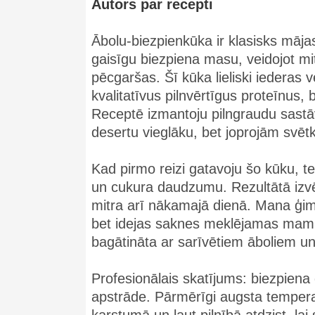
Autors par recepti
Ābolu-biezpienkūka ir klasisks māja
gaisīgu biezpiena masu, veidojot mi
pēcgaršas. Šī kūka lieliski iederas 
kvalitatīvus pilnvērtīgus proteīnus,
Receptē izmantoju pilngraudu sast
desertu vieglāku, bet joprojām svēt
Kad pirmo reizi gatavoju šo kūku, t
un cukura daudzumu. Rezultātā izvēl
mitra arī nākamajā dienā. Mana ģim
bet idejas saknes meklējamas mamm
bagātināta ar sarīvētiem āboliem un
Profesionālais skatījums: biezpiena
apstrāde. Pārmērīgi augsta tempera