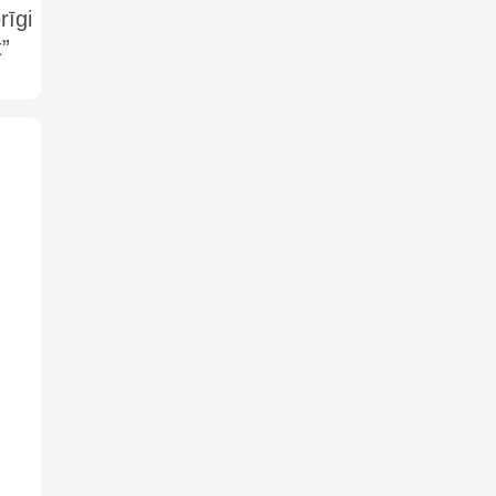
rīgi
”