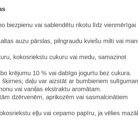
as
no biezpienu vai sablendētu rikotu līdz vienmērīgai
maltas auzu pārslas, pilngraudu kviešu milti vai ma
ukuru, kokosriekstu cukuru vai medu, samazinot
ābo krējumu 10 % vai dabīgo jogurtu bez cukura.
as šķirnes; daļu var aizstāt ar bumbieriem sulīguma
amonu vai vaniļas ekstraktu aromātam.
tētām dzērvenēm, aprikozēm vai sasmalcinātiem
kokosriekstu eļļu vai cepamo papīru, ja vēlies mazā