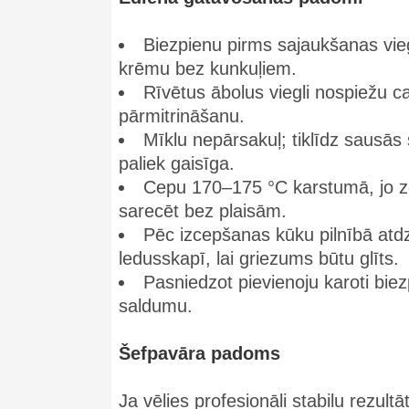
Biezpienu pirms sajaukšanas vieg
krēmu bez kunkuļiem.
Rīvētus ābolus viegli nospiežu cau
pārmitrināšanu.
Mīklu nepārsakuļ; tiklīdz sausās 
paliek gaisīga.
Cepu 170–175 °C karstumā, jo z
sarecēt bez plaisām.
Pēc izcepšanas kūku pilnībā atd
ledusskapī, lai griezums būtu glīts.
Pasniedzot pievienoju karoti bi
saldumu.
Šefpavāra padoms
Ja vēlies profesionāli stabilu rezul