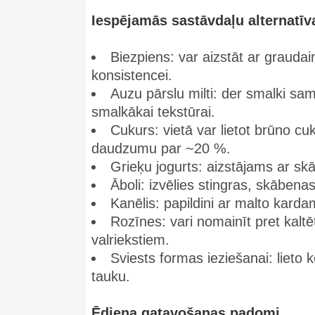
Iespējamās sastāvdaļu alternatīv
Biezpiens: var aizstāt ar graudai
konsistencei.
Auzu pārslu milti: der smalki sa
smalkākai tekstūrai.
Cukurs: vietā var lietot brūno c
daudzumu par ~20 %.
Grieķu jogurts: aizstājams ar sk
Āboli: izvēlies stingras, skāben
Kanēlis: papildini ar malto kard
Rozīnes: vari nomainīt pret kal
valriekstiem.
Sviests formas ieziešanai: lieto 
tauku.
Ēdiena gatavošanas padomi