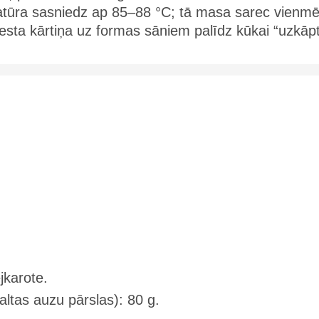
tūra sasniedz ap 85–88 °C; tā masa sarec vienmē
esta kārtiņa uz formas sāniem palīdz kūkai “uzkāpt
jkarote.
altas auzu pārslas): 80 g.