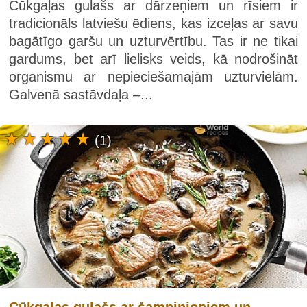
Cūkgaļas gulašs ar dārzeņiem un rīsiem ir
tradicionāls latviešu ēdiens, kas izceļas ar savu
bagātīgo garšu un uzturvērtību. Tas ir ne tikai
gardums, bet arī lielisks veids, kā nodrošināt
organismu ar nepieciešamajām uzturvielām.
Galvenā sastāvdaļa –...
(1)
Cūkgaļas gulašs ar šampinjoniem un