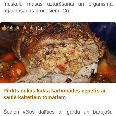
muskuļu masas uzturēšanai un organisma
atjaunošanās procesiem. Cū...
(1)
Pildīts cūkas kakla karbonādes cepetis ar
saulē kaltētiem tomātiem
Šodien vēlos dalīties ar gardu un barojošu