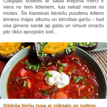
Cūkgaļas kotletes ar saldā krējuma mērci ir
viens no tiem ēdieniem, kas nekad neiziet no
modes. Šis klasiskais latviešu pusdienu ēdiens
iemieso mājas siltumu un bērnības garšu – kad
visa ģimene sanāk ap galdu un virtuvē smaržo
pēc tikko apceptām kotl...
(1)
Sildoša biešu zupa ar cūkgaļu un rudens