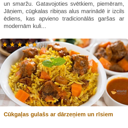
un smaržu. Gatavojoties svētkiem, piemēram,
Jāņiem, cūgkalas ribiņas alus marinādē ir izcils
ēdiens, kas apvieno tradicionālās garšas ar
modernām kuli...
(1)
Cūkgaļas gulašs ar dārzeņiem un rīsiem