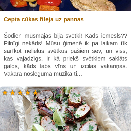
Cepta cūkas fileja uz pannas
Šodien mūsmājās bija svētki! Kāds iemesls??
Pilnīgi nekāds! Mūsu ģimenē ik pa laikam tīk
sarīkot nelielus svētkus pašiem sev, un viss,
kas vajadzīgs, ir kā priekš svētkiem saklāts
galds, kāds labs vīns un izcilas vakariņas.
Vakara noslēgumā mūzika ti...
(1)