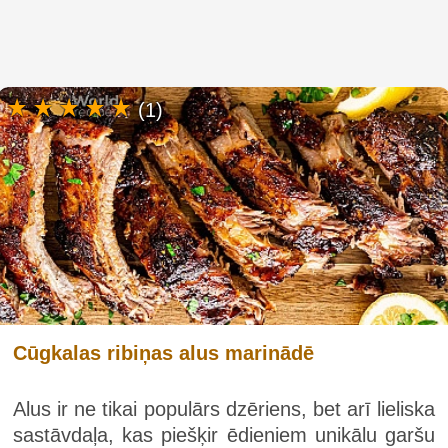
(1)
Cūgkalas ribiņas alus marinādē
Alus ir ne tikai populārs dzēriens, bet arī lieliska
sastāvdaļa, kas piešķir ēdieniem unikālu garšu