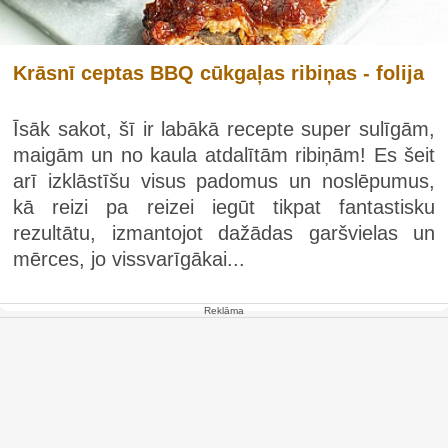
Krāsnī ceptas BBQ cūkgaļas ribiņas - folija
Īsāk sakot, šī ir labākā recepte super sulīgām,
maigām un no kaula atdalītām ribiņām! Es šeit
arī izklāstīšu visus padomus un noslēpumus,
kā reizi pa reizei iegūt tikpat fantastisku
rezultātu, izmantojot dažādas garšvielas un
mērces, jo vissvarīgākai...
Reklāma