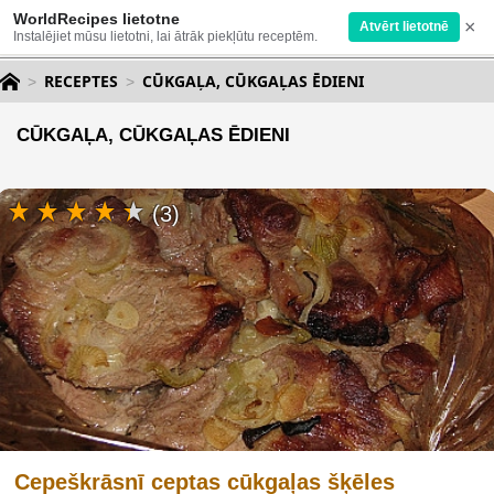
WorldRecipes lietotne
×
Atvērt lietotnē
Instalējiet mūsu lietotni, lai ātrāk piekļūtu receptēm.
RECEPTES
CŪKGAĻA, CŪKGAĻAS ĒDIENI
CŪKGAĻA, CŪKGAĻAS ĒDIENI
(3)
Cepeškrāsnī ceptas cūkgaļas šķēles