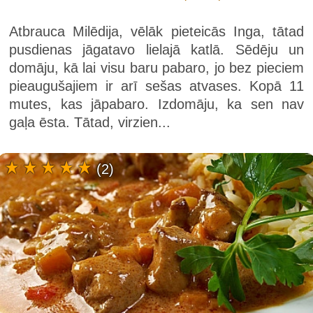
Atbrauca Milēdija, vēlāk pieteicās Inga, tātad
pusdienas jāgatavo lielajā katlā. Sēdēju un
domāju, kā lai visu baru pabaro, jo bez pieciem
pieaugušajiem ir arī sešas atvases. Kopā 11
mutes, kas jāpabaro. Izdomāju, ka sen nav
gaļa ēsta. Tātad, virzien...
(2)