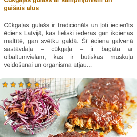
gaišais alus
Cūkgaļas gulašs ir tradicionāls un ļoti iecienīts
ēdiens Latvijā, kas lieliski iederas gan ikdienas
maltītē, gan svētku galdā. Šī ēdiena galvenā
sastāvdaļa – cūkgaļa – ir bagāta ar
olbaltumvielām, kas ir būtiskas muskuļu
veidošanai un organisma atjau...
(1)