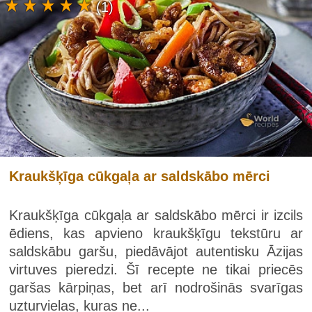
(1)
Kraukšķīga cūkgaļa ar saldskābo mērci
Kraukšķīga cūkgaļa ar saldskābo mērci ir izcils
ēdiens, kas apvieno kraukšķīgu tekstūru ar
saldskābu garšu, piedāvājot autentisku Āzijas
virtuves pieredzi. Šī recepte ne tikai priecēs
garšas kārpiņas, bet arī nodrošinās svarīgas
uzturvielas, kuras ne...