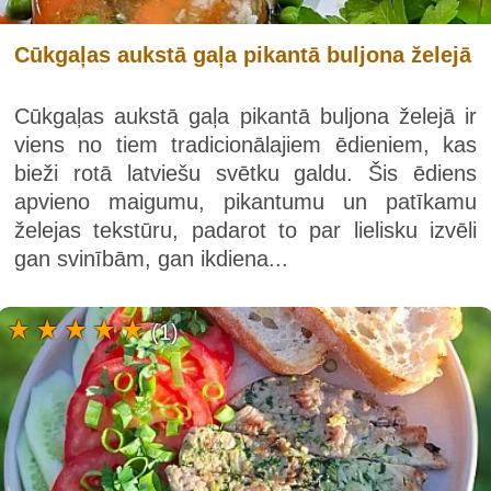
Cūkgaļas aukstā gaļa pikantā buljona želejā
Cūkgaļas aukstā gaļa pikantā buljona želejā ir
viens no tiem tradicionālajiem ēdieniem, kas
bieži rotā latviešu svētku galdu. Šis ēdiens
apvieno maigumu, pikantumu un patīkamu
želejas tekstūru, padarot to par lielisku izvēli
gan svinībām, gan ikdiena...
(1)