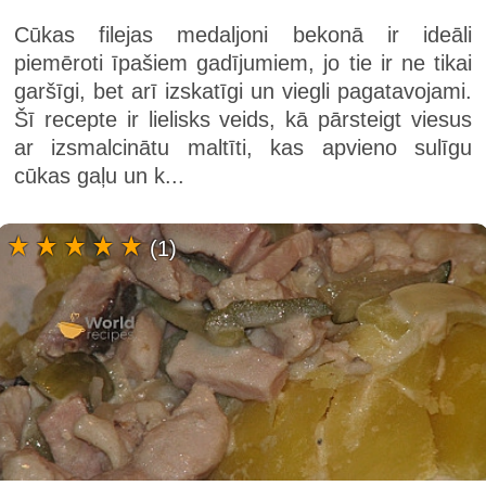
Cūkas filejas medaljoni bekonā ir ideāli
piemēroti īpašiem gadījumiem, jo tie ir ne tikai
garšīgi, bet arī izskatīgi un viegli pagatavojami.
Šī recepte ir lielisks veids, kā pārsteigt viesus
ar izsmalcinātu maltīti, kas apvieno sulīgu
cūkas gaļu un k...
(1)