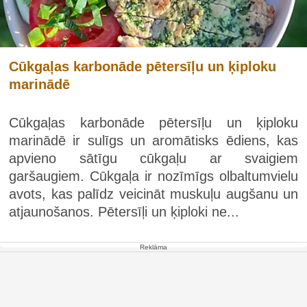
Cūkgaļas karbonāde pētersīļu un ķiploku
marinādē
Cūkgaļas karbonāde pētersīļu un ķiploku
marinādē ir sulīgs un aromātisks ēdiens, kas
apvieno sātīgu cūkgaļu ar svaigiem
garšaugiem. Cūkgaļa ir nozīmīgs olbaltumvielu
avots, kas palīdz veicināt muskuļu augšanu un
atjaunošanos. Pētersīļi un ķiploki ne...
Reklāma