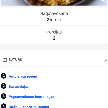
Sagatavošana
25
min
Porcijas
2
SATURS
Autors par recepti
Sastāvdaļas
Pagatavošanas instrukcijas
Biežāk uzdotie jautājumi