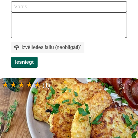
Izvēlieties failu (neobligāti)
`
Iesniegt
(1)