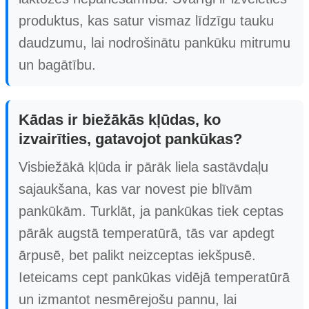
produktus, kas satur vismaz līdzīgu tauku
daudzumu, lai nodrošinātu pankūku mitrumu
un bagātību.
Kādas ir biežākās kļūdas, ko
izvairīties, gatavojot pankūkas?
Visbiežākā kļūda ir pārāk liela sastāvdaļu
sajaukšana, kas var novest pie blīvām
pankūkām. Turklāt, ja pankūkas tiek ceptas
pārāk augstā temperatūrā, tās var apdegt
ārpusē, bet palikt neizceptas iekšpusē.
Ieteicams cept pankūkas vidējā temperatūrā
un izmantot nesmērejošu pannu, lai