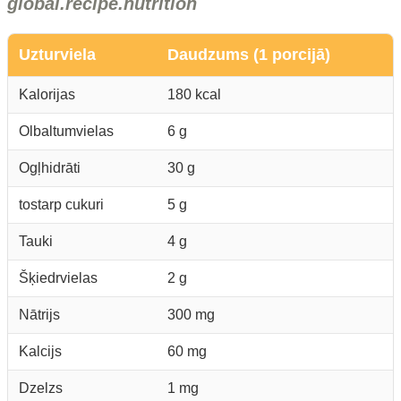
global.recipe.nutrition
Uzturviela
Daudzums (1 porcijā)
Kalorijas
180 kcal
Olbaltumvielas
6 g
Ogļhidrāti
30 g
tostarp cukuri
5 g
Tauki
4 g
Šķiedrvielas
2 g
Nātrijs
300 mg
Kalcijs
60 mg
Dzelzs
1 mg