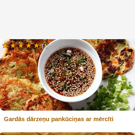
(1)
Gardās dārzeņu pankūciņas ar mērcīti