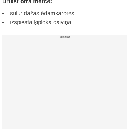
Drīkst otra mērce:
sulu: dažas ēdamkarotes
izspiesta ķiploka daiviņa
Reklāma