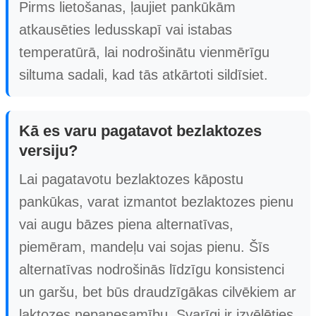
Pirms lietošanas, ļaujiet pankūkām
atkausēties ledusskapī vai istabas
temperatūrā, lai nodrošinātu vienmērīgu
siltuma sadali, kad tās atkārtoti sildīsiet.
Kā es varu pagatavot bezlaktozes
versiju?
Lai pagatavotu bezlaktozes kāpostu
pankūkas, varat izmantot bezlaktozes pienu
vai augu bāzes piena alternatīvas,
piemēram, mandeļu vai sojas pienu. Šīs
alternatīvas nodrošinās līdzīgu konsistenci
un garšu, bet būs draudzīgākas cilvēkiem ar
laktozes nepanesamību. Svarīgi ir izvēlēties