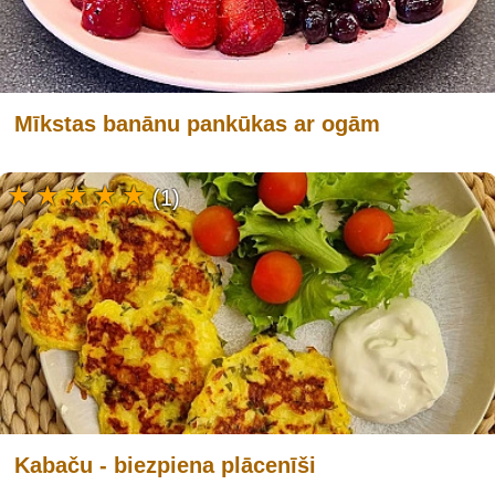
Mīkstas banānu pankūkas ar ogām
(1)
Kabaču - biezpiena plācenīši