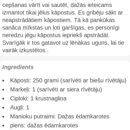
cepšanas vārīt vai sautēt, dažās ieteicams
izmantot tikai jēlus kāpostus. Es gribēju sākt ar
neapstrādātiem kāpostiem. Tā kā pankūkas
sanāca mīkstas un ļoti garšīgas, es personīgi
neredzu jēgu kāpostus iepriekš apstrādāt.
Svarīgāk ir tos gatavot uz lēnākas uguns, lai tie
vairāk izkustētos..
Ingredients
Kāposti: 250 grami (sarīvēti ar biešu rīvētāju)
Marķeļi: 1 (sarīvēti ar siera rīvētāju)
Ciploki: 1 krustnagliņa
Augļi: 1
Manioku putraimi: Dažas ēdamkarotes
piens: dažas ēdamkarotes