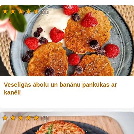
(1)
Veselīgās ābolu un banānu pankūkas ar
kanēli
(1)