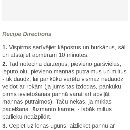
Recipe Directions
1.
Vispirms sarīvējiet kāpostus un burkānus, sāli
un atstājiet apmēram 10 minūtes.
2.
Tad notecina dārzeņus, pievieno garšvielas,
ieputo olu, pievieno mannas putraimus un miltus
- tik daudz, lai pankūku varētu vismaz nedaudz
veidot ar rokām (ja jums tas izdodas, pankūku
pirms ievietošanas pannā varat arī apviļāt
mannas putraimos). Taču nekas, ja mīklas
pacelšanai jāizmanto karote, - labāk miltus
pārlieku neaizpildīt.
3.
Cepiet uz lēnas uguns, aizliekot pannu ar