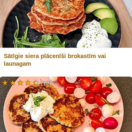
Sātīgie siera plācenīši brokastīm vai
launagam
(12)