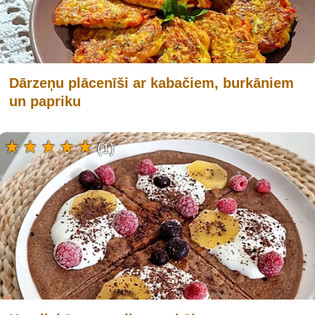
Dārzeņu plācenīši ar kabačiem, burkāniem
un papriku
(1)