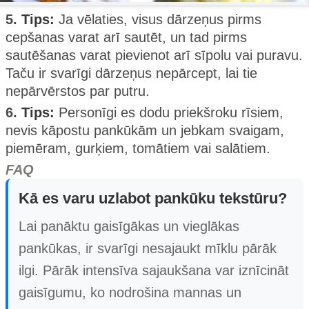
5.
Tips:
Ja vēlaties, visus dārzeņus pirms
cepšanas varat arī sautēt, un tad pirms
sautēšanas varat pievienot arī sīpolu vai puravu.
Taču ir svarīgi dārzeņus nepārcept, lai tie
nepārvērstos par putru.
6.
Tips:
Personīgi es dodu priekšroku rīsiem,
nevis kāpostu pankūkām un jebkam svaigam,
piemēram, gurķiem, tomātiem vai salātiem.
FAQ
Kā es varu uzlabot pankūku tekstūru?
Lai panāktu gaisīgākas un vieglākas
pankūkas, ir svarīgi nesajaukt mīklu pārāk
ilgi. Pārāk intensīva sajaukšana var iznīcināt
gaisīgumu, ko nodrošina mannas un