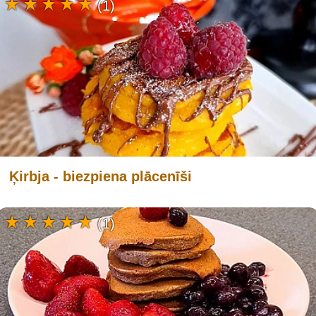
(1)
Ķirbja - biezpiena plācenīši
(1)