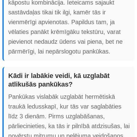
kāpostu kombinācija. Ieteicams sajaukt
sastāvdaļas tikai tik ilgi, kamēr tās ir
vienmērīgi apvienotas. Papildus tam, ja
vēlaties panākt krēmīgāku tekstūru, varat
pievienot nedaudz ūdens vai piena, bet ne
pārmērīgi, lai nepārslogotu pankūkas.
Kādi ir labākie veidi, kā uzglabāt
atlikušās pankūkas?
Pankūkas vislabāk uzglabāt hermētiskā
traukā ledusskapī, kur tās var saglabāties
līdz 3 dienām. Pirms uzglabāšanas,
pārliecinieties, ka tās ir pilnībā atdzisušas, lai
novērstu mitrumu un pelējuma veidošanos.