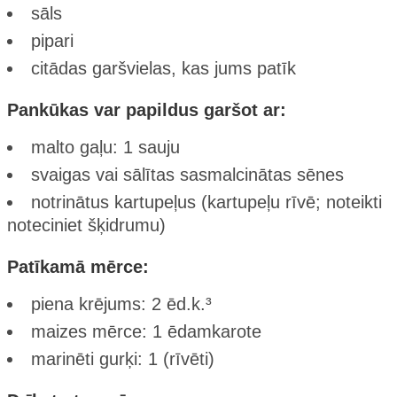
sāls
pipari
citādas garšvielas, kas jums patīk
Pankūkas var papildus garšot ar:
malto gaļu: 1 sauju
svaigas vai sālītas sasmalcinātas sēnes
notrinātus kartupeļus (kartupeļu rīvē; noteikti
noteciniet šķidrumu)
Patīkamā mērce:
piena krējums: 2 ēd.k.³
maizes mērce: 1 ēdamkarote
marinēti gurķi: 1 (rīvēti)