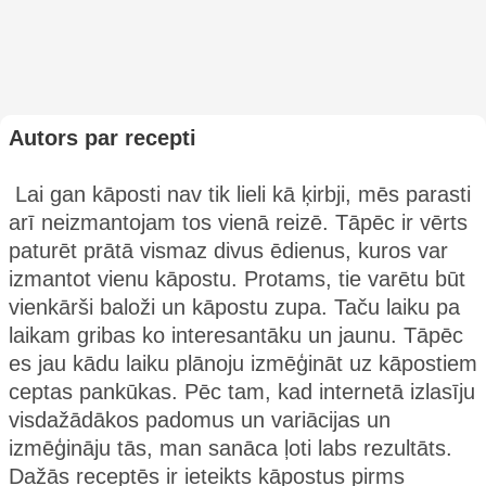
Autors par recepti
Lai gan kāposti nav tik lieli kā ķirbji, mēs parasti
arī neizmantojam tos vienā reizē. Tāpēc ir vērts
paturēt prātā vismaz divus ēdienus, kuros var
izmantot vienu kāpostu. Protams, tie varētu būt
vienkārši baloži un kāpostu zupa. Taču laiku pa
laikam gribas ko interesantāku un jaunu. Tāpēc
es jau kādu laiku plānoju izmēģināt uz kāpostiem
ceptas pankūkas. Pēc tam, kad internetā izlasīju
visdažādākos padomus un variācijas un
izmēģināju tās, man sanāca ļoti labs rezultāts.
Dažās receptēs ir ieteikts kāpostus pirms