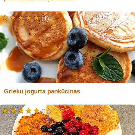
(1)
Grieķu jogurta pankūciņas
(1)