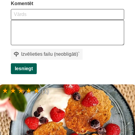
Komentēt
Izvēlieties failu (neobligāti)
`
Iesniegt
(1)