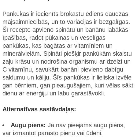
Pankūkas ir iecienīts brokastu ēdiens daudzās
mājsaimniecībās, un to variācijas ir bezgalīgas.
Šī recepte apvieno spinātu un banānu labākās
īpašības, radot pūkainas un veselīgas
pankūkas, kas bagātas ar vitamīniem un
minerālvielām. Spināti piešķir pankūkām skaistu
zaļu krāsu un nodrošina organismu ar dzelzi un
C vitamīnu, savukārt banāni pievieno dabīgu
saldumu un kāliju. Šīs pankūkas ir lieliska izvēle
gan bērniem, gan pieaugušajiem, kuri vēlas sākt
dienu ar enerģiju un labu garastāvokli.
Alternatīvas sastāvdaļas:
Augu piens:
Ja nav pieejams augu piens,
var izmantot parasto pienu vai ūdeni.