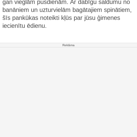
gan vieglām pusdienām. Ar dabīgu saldumu no
banāniem un uzturvielām bagātajiem spinātiem,
šīs pankūkas noteikti kļūs par jūsu ģimenes
iecienītu ēdienu.
Reklāma