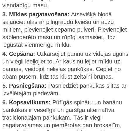
viendabīgu masu.
3.
Mīklas pagatavošana:
Atsevišķā bļodā
sajauciet olas ar pilngraudu kviešu un auzu
miltiem, pievienojiet cepamo pulveri. Pievienojiet
sablenderēto masu un rūpīgi samaisiet, līdz
iegūstat vienmērīgu mīklu.
4.
Cepšana:
Uzkarsējiet pannu uz vidējas uguns
un viegli ieeļļojiet to. Ar kausiņu lejiet mīklu uz
pannas, veidojot nelielas pankūkas. Cepiet no
abām pusēm, līdz tās kļūst zeltaini brūnas.
5.
Pasniegšana:
Pasniedziet pankūkas siltas ar
izvēlētajām piedevām.
6.
Kopsavilkums:
Pūfīgās spinātu un banānu
pankūkas ir veselīga un garšīga alternatīva
tradicionālajām pankūkām. Tās ir viegli
pagatavojamas un piemērotas gan brokastīm,