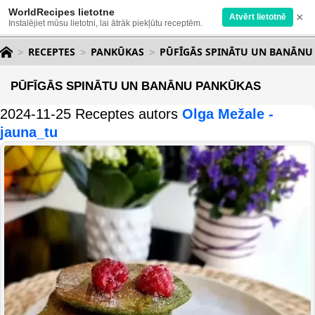
WorldRecipes lietotne
×
Atvērt lietotnē
Instalējiet mūsu lietotni, lai ātrāk piekļūtu receptēm.
RECEPTES
PANKŪKAS
PŪFĪGĀS SPINĀTU UN BANĀNU
PŪFĪGĀS SPINĀTU UN BANĀNU PANKŪKAS
2024-11-25 Receptes autors
Olga Mežale -
jauna_tu