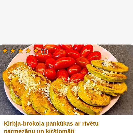
(1)
Ķirbja-brokoļa pankūkas ar rīvētu
parmezānu un ķirštomāti