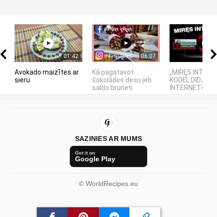
01:42
06:07
Avokado maizītes ar
Kā pagatavot
„MIRĘS INTERN
sieru
šokolādes desu jeb
KODĖL DIDŽIOJI
saldo bruneti
INTERNETO NĖR
SAZINIES AR MUMS
Get it on
Google Play
© WorldRecipes.eu