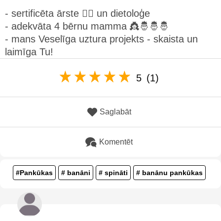
- sertificēta ārste 👩‍⚕️ un dietoloģe
- adekvāta 4 bērnu mamma 👸🤴🤴🤴
- mans Veselīga uztura projekts - skaista un
laimīga Tu!
5
(1)
Saglabāt
Komentēt
#Pankūkas
# banāni
# spināti
# banānu pankūkas