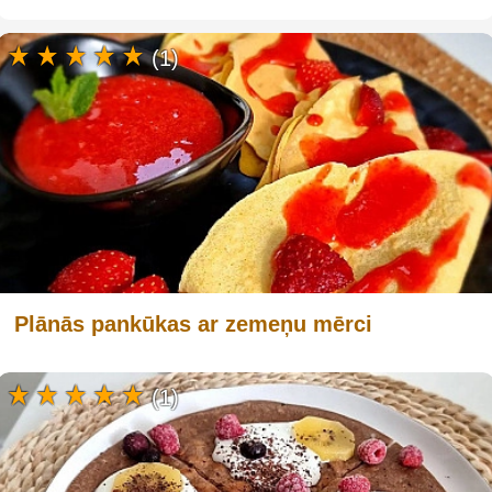
(1)
Plānās pankūkas ar zemeņu mērci
(1)