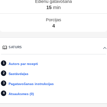
Ēdienu gatavošana
15
min
Porcijas
4
SATURS
Autors par recepti
Sastāvdaļas
Pagatavošanas instrukcijas
Atsauksmes (0)