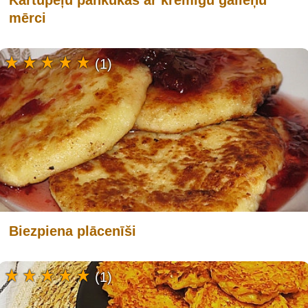
Kartupeļu pankūkas ar krēmīgu gaileņu
mērci
(1)
Biezpiena plācenīši
(1)