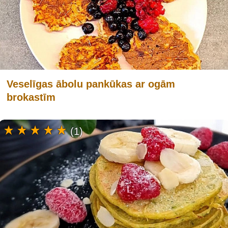
Veselīgas ābolu pankūkas ar ogām
brokastīm
(1)