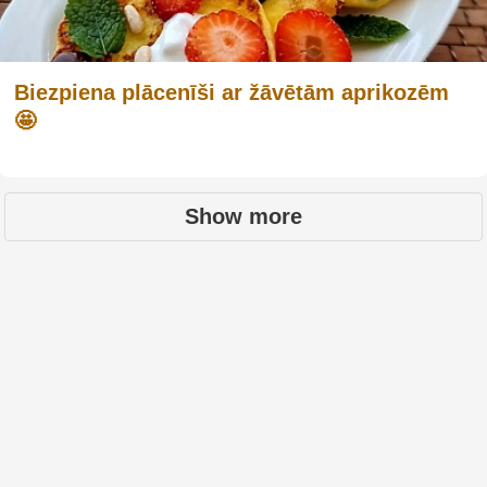
Biezpiena plācenīši ar žāvētām aprikozēm
🤩
Show more